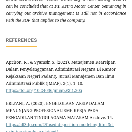
can be concluded that at PT. Astra Motor Center Semarang in
carrying out archive management is still not in accordance
with the SOP that applies to the company.
REFERENCES
Aprison, R., & Syamsir, S. (2021). Manajemen Kearsipan
Dalam Penyelenggaraan Administrasi Negara Di Kantor
Kejaksaan Negeri Padang. Jurnal Manajemen Dan Ilmu
Administrasi Publik (JMIAP), 3(1), 1–10.
https://doi.org/10.24036/jmiap.v3i1.205
ERLYANI, A. (2020). ENGELOLAAN ARSIP DALAM
MENUNJANG PROFESIONALISME KERJA PADA
PENGADILAN TINGGI AGAMA MATARAM Archive. 14.
https://all3dp.com/2/fused-deposition-modeling-fdm-3d-
printing-simply-explained/