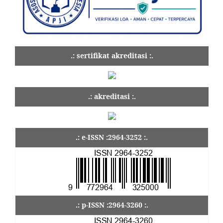
.: sertifikat akreditasi :.
.: akreditasi :.
.: e-ISSN :2964-3252 :.
.: p-ISSN :2964-3260 :.