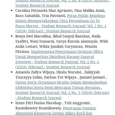
Student Research Journal: Vol. 1 No. 4 (2023): Agustus :
Student Research Journal
Carolina Fernanda Diaz Aprianto, Fina Malika Azmi,
Rara Salsabila, Tria Patrianti,
Peran Public Relations
Dalam Mempertahankan Citra Perusahaan Go To
Pasca Merger
,
Student Research Journal: Vol. 2 No. 1
(2024): Februari : Student Research Journal
Resya Dwi Marselina, Ikbal Saepul Ramdan, Naila
Syafitri, Nani Sumarni, Surya Kurnia Alamsyah, Widi
Aulia Lestari, Wilda Jamilah Suryaman, Wanda
Fitriana,
Implementasi Penggunaan Jaringan Mitra
Untuk Memperluas Distribusi Kacang Sangrai
Ewooww
,
Student Research Journal: Vol. 2 No. 1
(2024): Februari : Student Research Journal
Amanda Zafira Wijaya, Dinda Nuraini , Zakiyyah
Tsurayya Salim, Farhan Yut Wijaya , Jamiati Jamiati ,
Sistem Kerja Organisasi Mradio Dalam Meningkatkan
Efektivitas Kerja Demi Mencapai Tujuan Bersama
,
Student Research Journal: Vol. 2 No. 1 (2024): Februari
: Student Research Journal
Intan Fitri Panisa Harahap , Tuti Anggraini ,
Kusmilawaty Kusmilawaty,
Penerapan Standar
Akuntansi Keuangan Entitas Mikro Kecil dan