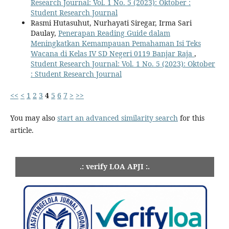
Research Journal: Vol. 1 No. 5 (2023): Oktober :
Student Research Journal
Rasmi Hutasuhut, Nurhayati Siregar, Irma Sari
Daulay,
Penerapan Reading Guide dalam
Meningkatkan Kemampauan Pemahaman Isi Teks
Wacana di Kelas IV SD Negeri 0119 Banjar Raja
,
Student Research Journal: Vol. 1 No. 5 (2023): Oktober
: Student Research Journal
<<
<
1
2
3
4
5
6
7
>
>>
You may also
start an advanced similarity search
for this
article.
.: verify LOA APJI :.