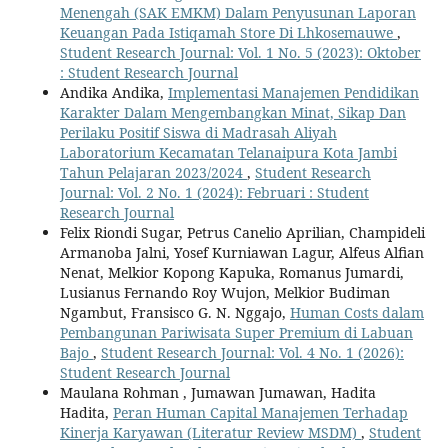
Menengah (SAK EMKM) Dalam Penyusunan Laporan
Keuangan Pada Istiqamah Store Di Lhkosemauwe
,
Student Research Journal: Vol. 1 No. 5 (2023): Oktober
: Student Research Journal
Andika Andika,
Implementasi Manajemen Pendidikan
Karakter Dalam Mengembangkan Minat, Sikap Dan
Perilaku Positif Siswa di Madrasah Aliyah
Laboratorium Kecamatan Telanaipura Kota Jambi
Tahun Pelajaran 2023/2024
,
Student Research
Journal: Vol. 2 No. 1 (2024): Februari : Student
Research Journal
Felix Riondi Sugar, Petrus Canelio Aprilian, Champideli
Armanoba Jalni, Yosef Kurniawan Lagur, Alfeus Alfian
Nenat, Melkior Kopong Kapuka, Romanus Jumardi,
Lusianus Fernando Roy Wujon, Melkior Budiman
Ngambut, Fransisco G. N. Nggajo,
Human Costs dalam
Pembangunan Pariwisata Super Premium di Labuan
Bajo
,
Student Research Journal: Vol. 4 No. 1 (2026):
Student Research Journal
Maulana Rohman , Jumawan Jumawan, Hadita
Hadita,
Peran Human Capital Manajemen Terhadap
Kinerja Karyawan (Literatur Review MSDM)
,
Student