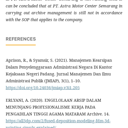
can be concluded that at PT. Astra Motor Center Semarang in
carrying out archive management is still not in accordance
with the SOP that applies to the company.
REFERENCES
Aprison, R., & Syamsir, S. (2021). Manajemen Kearsipan
Dalam Penyelenggaraan Administrasi Negara Di Kantor
Kejaksaan Negeri Padang. Jurnal Manajemen Dan Ilmu
Administrasi Publik (JMIAP), 3(1), 1–10.
https://doi.org/10.24036/jmiap.v3i1.205
ERLYANI, A. (2020). ENGELOLAAN ARSIP DALAM
MENUNJANG PROFESIONALISME KERJA PADA
PENGADILAN TINGGI AGAMA MATARAM Archive. 14.
https://all3dp.com/2/fused-deposition-modeling-fdm-3d-
printing-simply-explained/