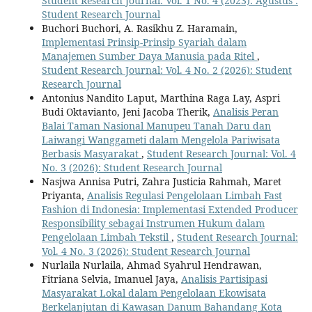
Student Research Journal: Vol. 1 No. 4 (2023): Agustus :
Student Research Journal
Buchori Buchori, A. Rasikhu Z. Haramain,
Implementasi Prinsip-Prinsip Syariah dalam
Manajemen Sumber Daya Manusia pada Ritel
,
Student Research Journal: Vol. 4 No. 2 (2026): Student
Research Journal
Antonius Nandito Laput, Marthina Raga Lay, Aspri
Budi Oktavianto, Jeni Jacoba Therik,
Analisis Peran
Balai Taman Nasional Manupeu Tanah Daru dan
Laiwangi Wanggameti dalam Mengelola Pariwisata
Berbasis Masyarakat
,
Student Research Journal: Vol. 4
No. 3 (2026): Student Research Journal
Nasjwa Annisa Putri, Zahra Justicia Rahmah, Maret
Priyanta,
Analisis Regulasi Pengelolaan Limbah Fast
Fashion di Indonesia: Implementasi Extended Producer
Responsibility sebagai Instrumen Hukum dalam
Pengelolaan Limbah Tekstil
,
Student Research Journal:
Vol. 4 No. 3 (2026): Student Research Journal
Nurlaila Nurlaila, Ahmad Syahrul Hendrawan,
Fitriana Selvia, Imanuel Jaya,
Analisis Partisipasi
Masyarakat Lokal dalam Pengelolaan Ekowisata
Berkelanjutan di Kawasan Danum Bahandang Kota