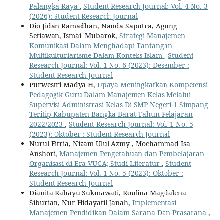
Palangka Raya
,
Student Research Journal: Vol. 4 No. 3
(2026): Student Research Journal
Dio Jidan Ramadhan, Nanda Saputra, Agung
Setiawan, Ismail Mubarok,
Strategi Manajemen
Komunikasi Dalam Menghadapi Tantangan
Multikulturlarisme Dalam Konteks Islam
,
Student
Research Journal: Vol. 1 No. 6 (2023): Desember :
Student Research Journal
Purwestri Madya H,
Upaya Meningkatkan Kompetensi
Pedagogik Guru Dalam Manajemen Kelas Melalui
Supervisi Administrasi Kelas Di SMP Negeri 1 Simpang
Teritip Kabupaten Bangka Barat Tahun Pelajaran
2022/2023
,
Student Research Journal: Vol. 1 No. 5
(2023): Oktober : Student Research Journal
Nurul Fitria, Nizam Ulul Azmy , Mochammad Isa
Anshori,
Manajemen Pengetahuan dan Pembelajaran
Organisasi di Era VUCA; Studi Literatur
,
Student
Research Journal: Vol. 1 No. 5 (2023): Oktober :
Student Research Journal
Dianita Rahayu Sukmawati, Roulina Magdalena
Siburian, Nur Hidayatil Janah,
Implementasi
Manajemen Pendidikan Dalam Sarana Dan Prasarana
,