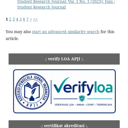
Student Research Journal: Vol. 1 No. 3 (2023): Juni :
Student Research Journal
1
2
3
4
5
6
7
>
>>
You may also
start an advanced similarity search
for this
article.
.: verify LOA APJI :.
.: sertifikat akreditasi :.