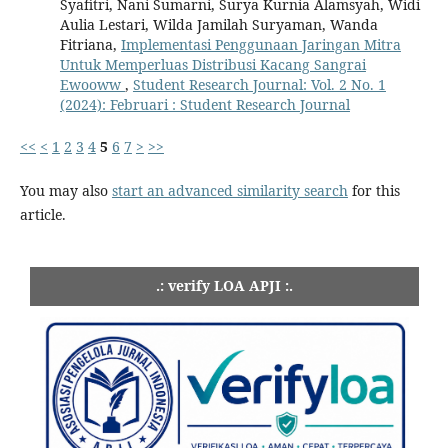
Syafitri, Nani Sumarni, Surya Kurnia Alamsyah, Widi
Aulia Lestari, Wilda Jamilah Suryaman, Wanda
Fitriana,
Implementasi Penggunaan Jaringan Mitra
Untuk Memperluas Distribusi Kacang Sangrai
Ewooww
,
Student Research Journal: Vol. 2 No. 1
(2024): Februari : Student Research Journal
<<
<
1
2
3
4
5
6
7
>
>>
You may also
start an advanced similarity search
for this
article.
.: verify LOA APJI :.