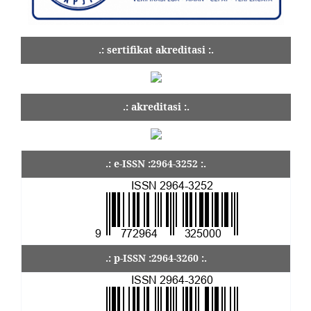
.: sertifikat akreditasi :.
.: akreditasi :.
.: e-ISSN :2964-3252 :.
.: p-ISSN :2964-3260 :.