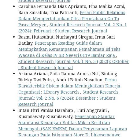
Student Research Journal
Carolina Fernanda Diaz Aprianto, Fina Malika Azmi,
Rara Salsabila, Tria Patrianti,
Peran Public Relations
Dalam Mempertahankan Citra Perusahaan Go To
Pasca Merger
,
Student Research Journal: Vol. 2 No. 1
(2024): Februari : Student Research Journal
Rasmi Hutasuhut, Nurhayati Siregar, Irma Sari
Daulay,
Penerapan Reading Guide dalam
Meningkatkan Kemampauan Pemahaman Isi Teks
Wacana di Kelas IV SD Negeri 0119 Banjar Raja
,
Student Research Journal: Vol. 1 No. 5 (2023): Oktober
: Student Research Journal
Ariana Ariana, Saila Rahma Annisa Nst, Bintang
Ridzky Dwi Putra, Abdul Fattah Nasution,
Peran
Karakteristik Sistem dalam Meningkatkan Kinerja
Organisasi : Library Research
,
Student Research
Journal: Vol. 2 No. 6 (2024): Desember : Student
Research Journal
Intan Fitri Panisa Harahap , Tuti Anggraini ,
Kusmilawaty Kusmilawaty,
Penerapan Standar
Akuntansi Keuangan Entitas Mikro Kecil dan
Menengah (SAK EMKM) Dalam Penyusunan Laporan
Keuangan Pada Istiqamah Store Di Lhkosemauwe
,