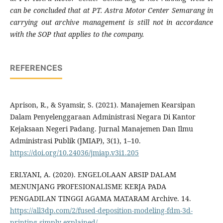
can be concluded that at PT. Astra Motor Center Semarang in
carrying out archive management is still not in accordance
with the SOP that applies to the company.
REFERENCES
Aprison, R., & Syamsir, S. (2021). Manajemen Kearsipan
Dalam Penyelenggaraan Administrasi Negara Di Kantor
Kejaksaan Negeri Padang. Jurnal Manajemen Dan Ilmu
Administrasi Publik (JMIAP), 3(1), 1–10.
https://doi.org/10.24036/jmiap.v3i1.205
ERLYANI, A. (2020). ENGELOLAAN ARSIP DALAM
MENUNJANG PROFESIONALISME KERJA PADA
PENGADILAN TINGGI AGAMA MATARAM Archive. 14.
https://all3dp.com/2/fused-deposition-modeling-fdm-3d-
printing-simply-explained/