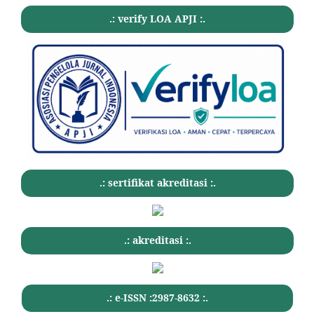
.: verify LOA APJI :.
.: sertifikat akreditasi :.
.: akreditasi :.
.: e-ISSN :2987-8632 :.