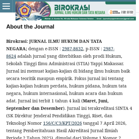
About the Journal
Birokrasi: JURNAL ILMU HUKUM DAN TATA
NEGARA;
dengan e-ISSN :
2987-8632
, p-ISSN :
2987-
8624
adalah jurnal yang diterbitkan oleh prodi Hukum,
Sekolah Tinggi Ilmu Administrasi (STIA) Yappi Makassar.
Jurnal ini memuat kajian-kajian di bidang ilmu hukum baik
secara teoritik maupun empirik. Fokus jurnal ini tentang
kajian-kajian hukum perdata, hukum pidana, hukum tata
negara, hukum internasional, hukum acara dan hukum
adat. Jurnal ini terbit 1 tahun 4 kali (
Maret, Juni,
September dan Desember
). Jurnal ini terakreditasi SINTA 4
(SK Direktur Jenderal Pendidikan Tinggi, Riset, dan
Teknologi Nomor
156/C/C3/KPT/2026
tanggal 7 April 2026,
tentang Pemberitahuan Hasil Akreditasi Jurnal Ilmiah
Periode 2 Tahun 2025), dimulai dari Volume 1 Nomor 2