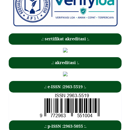
.: sertifikat akreditasi :.
.: akreditasi :.
.: e-ISSN :2963-5519 :.
.: p-ISSN :2963-5055 :.