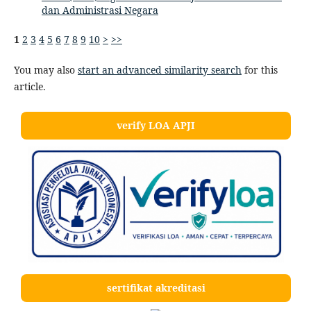
dan Administrasi Negara
1
2
3
4
5
6
7
8
9
10
>
>>
You may also
start an advanced similarity search
for this
article.
verify LOA APJI
sertifikat akreditasi