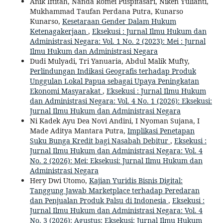
Anik Iftitah, Nanda Romei Puspitasari, Niken Yulianti,
Mukhammad Taufan Perdana Putra, Kunarso
Kunarso,
Kesetaraan Gender Dalam Hukum
Ketenagakerjaan
,
Eksekusi : Jurnal Ilmu Hukum dan
Administrasi Negara: Vol. 1 No. 2 (2023): Mei : Jurnal
Ilmu Hukum dan Administrasi Negara
Dudi Mulyadi, Tri Yanuaria, Abdul Malik Mufty,
Perlindungan Indikasi Geografis terhadap Produk
Unggulan Lokal Papua sebagai Upaya Peningkatan
Ekonomi Masyarakat
,
Eksekusi : Jurnal Ilmu Hukum
dan Administrasi Negara: Vol. 4 No. 1 (2026): Eksekusi:
Jurnal Ilmu Hukum dan Administrasi Negara
Ni Kadek Ayu Dea Novi Andini, I Nyoman Sujana, I
Made Aditya Mantara Putra,
Implikasi Penetapan
Suku Bunga Kredit bagi Nasabah Debitur
,
Eksekusi :
Jurnal Ilmu Hukum dan Administrasi Negara: Vol. 4
No. 2 (2026): Mei: Eksekusi: Jurnal Ilmu Hukum dan
Administrasi Negara
Hery Dwi Utomo,
Kajian Yuridis Bisnis Digital:
Tanggung Jawab Marketplace terhadap Peredaran
dan Penjualan Produk Palsu di Indonesia
,
Eksekusi :
Jurnal Ilmu Hukum dan Administrasi Negara: Vol. 4
No. 3 (2026): Agustus: Eksekusi: Jurnal Ilmu Hukum