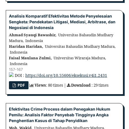
Analisis Komparatif Efektivitas Metode Penyelesaian
Sengketa: Pendekatan Litigasi, Mediasi, Arbitrase, dan
Negosiasi di Indonesia
Ahmad Syauqi Bawashir,
Universitas Bahaudin Mudhary
Madura, Indonesia
Haridan Haridan,
Universitas Bahaudin Mudhary Madura,
Indonesia
Faisal Maulana Zulmi,
Universitas Wiraraja Madura,
Indonesia
157-167
DOI :
https://doi.org/10.55606/eksekusi.v4i1.2431
PDF
Views
: 80 times |
Download
: 29 times
Efektivitas Crime Process dalam Penegakan Hukum
Pemilu: Analisis Faktor Penyebab Tingginya Angka
Penghentian Kasus di Tahap Penyidikan
Moh. Wakid,
Universitas Bahaudin Mudhary Madura,