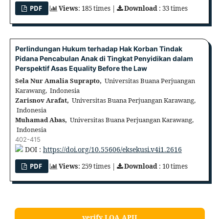
PDF
Views
: 185 times |
Download
: 33 times
Perlindungan Hukum terhadap Hak Korban Tindak
Pidana Pencabulan Anak di Tingkat Penyidikan dalam
Perspektif Asas Equality Before the Law
Sela Nur Amalia Suprapto,
Universitas Buana Perjuangan
Karawang, Indonesia
Zarisnov Arafat,
Universitas Buana Perjuangan Karawang,
Indonesia
Muhamad Abas,
Universitas Buana Perjuangan Karawang,
Indonesia
402-415
DOI :
https://doi.org/10.55606/eksekusi.v4i1.2616
PDF
Views
: 259 times |
Download
: 10 times
verify LOA APJI