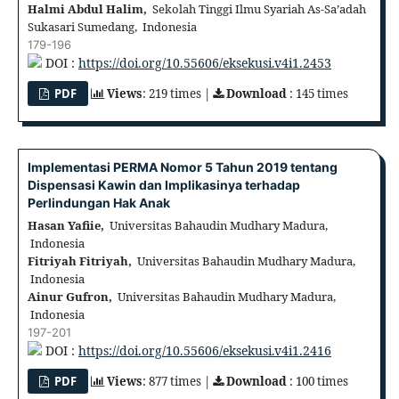
Halmi Abdul Halim,
Sekolah Tinggi Ilmu Syariah As-Sa’adah
Sukasari Sumedang, Indonesia
179-196
DOI :
https://doi.org/10.55606/eksekusi.v4i1.2453
PDF
Views
: 219 times |
Download
: 145 times
Implementasi PERMA Nomor 5 Tahun 2019 tentang
Dispensasi Kawin dan Implikasinya terhadap
Perlindungan Hak Anak
Hasan Yafiie,
Universitas Bahaudin Mudhary Madura,
Indonesia
Fitriyah Fitriyah,
Universitas Bahaudin Mudhary Madura,
Indonesia
Ainur Gufron,
Universitas Bahaudin Mudhary Madura,
Indonesia
197-201
DOI :
https://doi.org/10.55606/eksekusi.v4i1.2416
PDF
Views
: 877 times |
Download
: 100 times