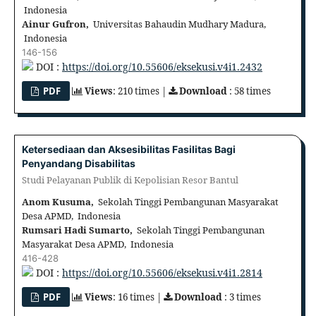
Indonesia
Ainur Gufron,
Universitas Bahaudin Mudhary Madura,
Indonesia
146-156
DOI :
https://doi.org/10.55606/eksekusi.v4i1.2432
PDF
Views
: 210 times |
Download
: 58 times
Ketersediaan dan Aksesibilitas Fasilitas Bagi
Penyandang Disabilitas
Studi Pelayanan Publik di Kepolisian Resor Bantul
Anom Kusuma,
Sekolah Tinggi Pembangunan Masyarakat
Desa APMD, Indonesia
Rumsari Hadi Sumarto,
Sekolah Tinggi Pembangunan
Masyarakat Desa APMD, Indonesia
416-428
DOI :
https://doi.org/10.55606/eksekusi.v4i1.2814
PDF
Views
: 16 times |
Download
: 3 times