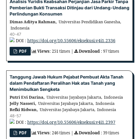
Analisis Yuridis Keabsahan Perjanjian Jasa Parkir Tanpa
Pemberian Bukti Transaksi Ditinjau dari Undang-Undang
Perlindungan Konsumen
Dimas Aditya Rahman,
Universitas Pendidikan Ganesha,
Indonesia
40-47
DOI :
https://doi.org/10.55606/eksekusi.v4i1.2336
PDF
Views
: 251 times |
Download
: 97 times
Tanggung Jawab Hukum Pejabat Pembuat Akta Tanah
dalam Pendaftaran Peralihan Hak atas Tanah yang
Menimbulkan Sengketa
Putri Evi Darina,
Universitas Jayabaya Jakarta, Indonesia
Jelly Nasseri,
Universitas Jayabaya Jakarta, Indonesia
Refki Ridwan,
Universitas Jayabaya Jakarta, Indonesia
48-57
DOI :
https://doi.org/10.55606/eksekusi.v4i1.2397
PDF
Views
: 246 times |
Download
: 39 times