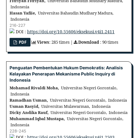
Fitriyah Fitriyah,
Universitas Bahaudin Mudhary Madura,
Indonesia
Hasan Yafiie,
Universitas Bahaudin Mudhary Madura,
Indonesia
216-227
DOI :
https://doi.org/10.55606/eksekusi.v4i1.2411
PDF
Views
: 285 times |
Download
: 90 times
Penguatan Pembentukan Hukum Demokratis: Analisis
Kelayakan Penerapan Mekanisme Public Inquiry di
Indonesia
Mohamad Rivaldi Moha,
Universitas Negeri Gorontalo,
Indonesia
Ramadhan Usman,
Universitas Negeri Gorontalo, Indonesia
Usman Rasyid,
Universitas Mulawarman, Indonesia
Dicky Andika Rauf,
Universitas Negeri Gorontalo, Indonesia
Muhammad Iqbal Mustapa,
Universitas Negeri Gorontalo,
Indonesia
228-245
DOI :
https://doi.org/10.55606/eksekusi.v4i1.2503