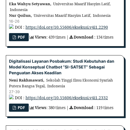
Eka Wahyu Setyawan,
Universitas Maarif Hasyim Latif,
Indonesia
Nur Qoilun,
Universitas Maarif Hasyim Latif, Indonesia
16-26
DOI :
https://doi.org/10.55606/eksekusi.v4i1.2290
PDF
Views
: 439 times |
Download
: 134 times
Digitalisasi Layanan Posbakum: Studi Kebutuhan dan
Model Konseptual Chatbot “SI-SATSET” Sebagai
Penguatan Akses Keadilan
Neni Rakhmawati,
Sekolah Tinggi Ilmu Ekonomi Syariah
Putera Bangsa Tegal, Indonesia
27-39
DOI :
https://doi.org/10.55606/eksekusi.v4i1.2332
PDF
Views
: 380 times |
Download
: 119 times