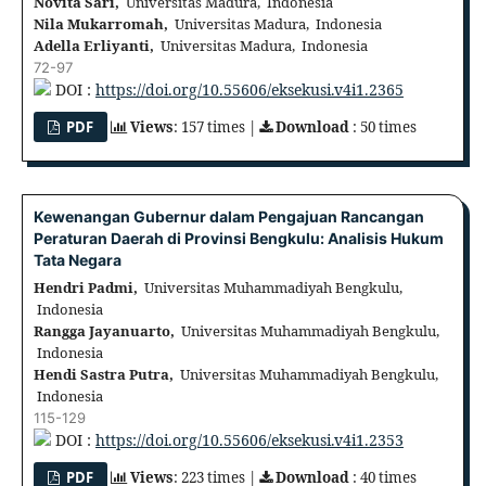
Novita Sari,
Universitas Madura, Indonesia
Nila Mukarromah,
Universitas Madura, Indonesia
Adella Erliyanti,
Universitas Madura, Indonesia
72-97
DOI :
https://doi.org/10.55606/eksekusi.v4i1.2365
PDF
Views
: 157 times |
Download
: 50 times
Kewenangan Gubernur dalam Pengajuan Rancangan
Peraturan Daerah di Provinsi Bengkulu: Analisis Hukum
Tata Negara
Hendri Padmi,
Universitas Muhammadiyah Bengkulu,
Indonesia
Rangga Jayanuarto,
Universitas Muhammadiyah Bengkulu,
Indonesia
Hendi Sastra Putra,
Universitas Muhammadiyah Bengkulu,
Indonesia
115-129
DOI :
https://doi.org/10.55606/eksekusi.v4i1.2353
PDF
Views
: 223 times |
Download
: 40 times