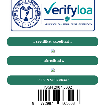
.: sertifikat akreditasi :.
.: akreditasi :.
.: e-ISSN :2987-8632 :.