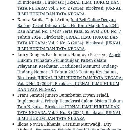
Di Indonesia
,
Birokrasi: JURNAL ILMU HUKUM DAN
TATA NEGARA: Vol. 2 No. 2 (2024): Birokrasi: JURNAL
ILMU HUKUM DAN TATA NEGARA
Kanisa Sabila, Tajul Arifin,
Jual Beli Online Dengan
Barang Cacat Ditinjau Dari Hr. Ibnu Majah No. 2246
Dan Ahmad No. 17487 Serta Pasal 65 Ayat 2 UU No. 7
Tahun 2014
,
Birokrasi: JURNAL ILMU HUKUM DAN
TATA NEGARA: Vol. 2 No. 3 (2024): Birokrasi: JURNAL
ILMU HUKUM DAN TATA NEGARA
Jaury Douglas Pardomuan, Handoyo Prasetyo,
Aspek
Hukum Terhadap Perlindungan Pasien dalam
Pelayanan Kesehatan Tradisional Menurut Undang-
Undang Nomor 17 Tahun 2023 Tentang Kesehatan
,
Birokrasi: JURNAL ILMU HUKUM DAN TATA NEGARA:
Vol. 2 No. 3 (2024): Birokrasi: JURNAL ILMU HUKUM
DAN TATA NEGARA
Frans Samuel Junero Butarbutar, Irwan Triadi,
Implementasi Prinsip Demokrasi dalam Sistem Hukum
Tata Negara
,
Birokrasi: JURNAL ILMU HUKUM DAN
TATA NEGARA: Vol. 2 No. 3 (2024): Birokrasi: JURNAL
ILMU HUKUM DAN TATA NEGARA
Illona Novira Elthania, Tarsisius Murwadji , Etty
Mulyati ,
Penerapan Prinsip Kehati-Hatian Bank pada