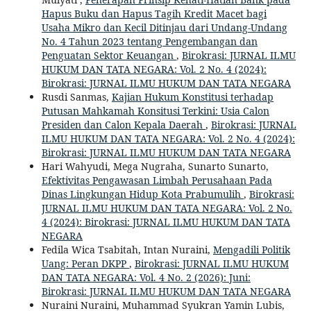
Hapus Buku dan Hapus Tagih Kredit Macet bagi
Usaha Mikro dan Kecil Ditinjau dari Undang-Undang
No. 4 Tahun 2023 tentang Pengembangan dan
Penguatan Sektor Keuangan
,
Birokrasi: JURNAL ILMU
HUKUM DAN TATA NEGARA: Vol. 2 No. 4 (2024):
Birokrasi: JURNAL ILMU HUKUM DAN TATA NEGARA
Rusdi Sanmas,
Kajian Hukum Konstitusi terhadap
Putusan Mahkamah Konsitusi Terkini: Usia Calon
Presiden dan Calon Kepala Daerah
,
Birokrasi: JURNAL
ILMU HUKUM DAN TATA NEGARA: Vol. 2 No. 4 (2024):
Birokrasi: JURNAL ILMU HUKUM DAN TATA NEGARA
Hari Wahyudi, Mega Nugraha, Sunarto Sunarto,
Efektivitas Pengawasan Limbah Perusahaan Pada
Dinas Lingkungan Hidup Kota Prabumulih
,
Birokrasi:
JURNAL ILMU HUKUM DAN TATA NEGARA: Vol. 2 No.
4 (2024): Birokrasi: JURNAL ILMU HUKUM DAN TATA
NEGARA
Fedila Wica Tsabitah, Intan Nuraini,
Mengadili Politik
Uang: Peran DKPP
,
Birokrasi: JURNAL ILMU HUKUM
DAN TATA NEGARA: Vol. 4 No. 2 (2026): Juni:
Birokrasi: JURNAL ILMU HUKUM DAN TATA NEGARA
Nuraini Nuraini, Muhammad Syukran Yamin Lubis,