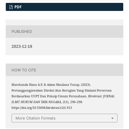
PDF
PUBLISHED
2023-12-18
HOW TO CITE
Marshanda Hana A.P, & Adam Maulana Yusup. (2023).
Pertanggungjawaban Direksi Atas Kerugian Yang Dialami Perseroan
Berdasarkan UUPT Dan Prinsip Umum Perusahaan.
Birokrasi: JURNAL
ILMU HUKUM DAN TATA NEGARA
,
2
(1), 290–298.
https://doi.org/10.55606/birokrasi.v2i1.913
More Citation Formats