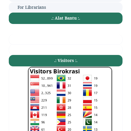
For Librarians
.: Alat Bantu :.
.: Visitors :.