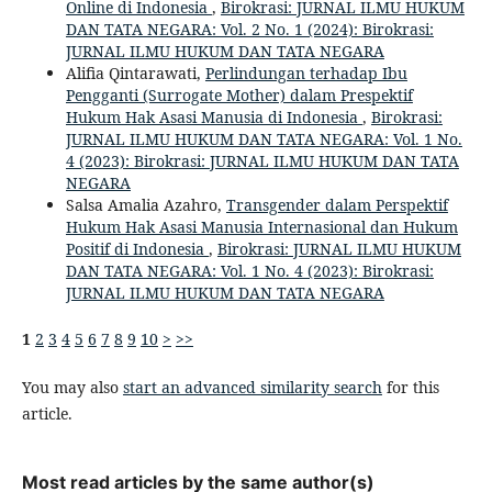
Online di Indonesia
,
Birokrasi: JURNAL ILMU HUKUM
DAN TATA NEGARA: Vol. 2 No. 1 (2024): Birokrasi:
JURNAL ILMU HUKUM DAN TATA NEGARA
Alifia Qintarawati,
Perlindungan terhadap Ibu
Pengganti (Surrogate Mother) dalam Prespektif
Hukum Hak Asasi Manusia di Indonesia
,
Birokrasi:
JURNAL ILMU HUKUM DAN TATA NEGARA: Vol. 1 No.
4 (2023): Birokrasi: JURNAL ILMU HUKUM DAN TATA
NEGARA
Salsa Amalia Azahro,
Transgender dalam Perspektif
Hukum Hak Asasi Manusia Internasional dan Hukum
Positif di Indonesia
,
Birokrasi: JURNAL ILMU HUKUM
DAN TATA NEGARA: Vol. 1 No. 4 (2023): Birokrasi:
JURNAL ILMU HUKUM DAN TATA NEGARA
1
2
3
4
5
6
7
8
9
10
>
>>
You may also
start an advanced similarity search
for this
article.
Most read articles by the same author(s)