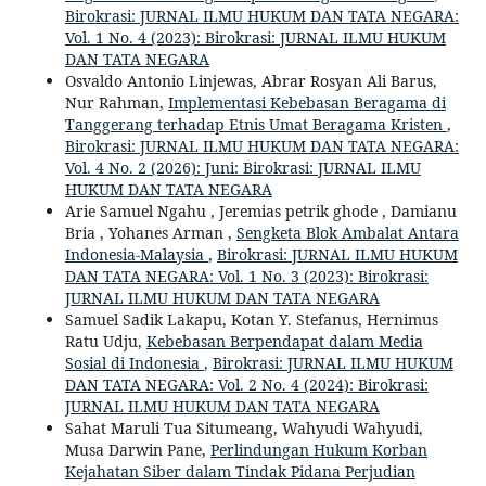
Birokrasi: JURNAL ILMU HUKUM DAN TATA NEGARA:
Vol. 1 No. 4 (2023): Birokrasi: JURNAL ILMU HUKUM
DAN TATA NEGARA
Osvaldo Antonio Linjewas, Abrar Rosyan Ali Barus,
Nur Rahman,
Implementasi Kebebasan Beragama di
Tanggerang terhadap Etnis Umat Beragama Kristen
,
Birokrasi: JURNAL ILMU HUKUM DAN TATA NEGARA:
Vol. 4 No. 2 (2026): Juni: Birokrasi: JURNAL ILMU
HUKUM DAN TATA NEGARA
Arie Samuel Ngahu , Jeremias petrik ghode , Damianu
Bria , Yohanes Arman ,
Sengketa Blok Ambalat Antara
Indonesia-Malaysia
,
Birokrasi: JURNAL ILMU HUKUM
DAN TATA NEGARA: Vol. 1 No. 3 (2023): Birokrasi:
JURNAL ILMU HUKUM DAN TATA NEGARA
Samuel Sadik Lakapu, Kotan Y. Stefanus, Hernimus
Ratu Udju,
Kebebasan Berpendapat dalam Media
Sosial di Indonesia
,
Birokrasi: JURNAL ILMU HUKUM
DAN TATA NEGARA: Vol. 2 No. 4 (2024): Birokrasi:
JURNAL ILMU HUKUM DAN TATA NEGARA
Sahat Maruli Tua Situmeang, Wahyudi Wahyudi,
Musa Darwin Pane,
Perlindungan Hukum Korban
Kejahatan Siber dalam Tindak Pidana Perjudian