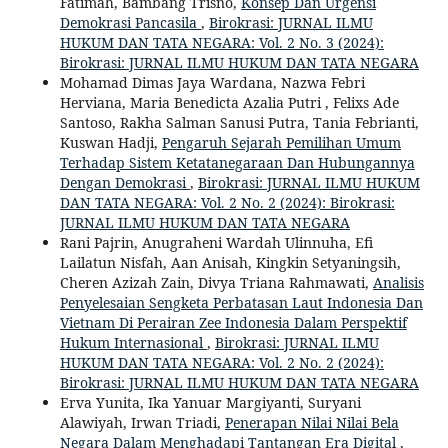
Fatimah, Bambang Trisno,
Konsep Dan Urgensi
Demokrasi Pancasila
,
Birokrasi: JURNAL ILMU
HUKUM DAN TATA NEGARA: Vol. 2 No. 3 (2024):
Birokrasi: JURNAL ILMU HUKUM DAN TATA NEGARA
Mohamad Dimas Jaya Wardana, Nazwa Febri
Herviana, Maria Benedicta Azalia Putri , Felixs Ade
Santoso, Rakha Salman Sanusi Putra, Tania Febrianti,
Kuswan Hadji,
Pengaruh Sejarah Pemilihan Umum
Terhadap Sistem Ketatanegaraan Dan Hubungannya
Dengan Demokrasi
,
Birokrasi: JURNAL ILMU HUKUM
DAN TATA NEGARA: Vol. 2 No. 2 (2024): Birokrasi:
JURNAL ILMU HUKUM DAN TATA NEGARA
Rani Pajrin, Anugraheni Wardah Ulinnuha, Efi
Lailatun Nisfah, Aan Anisah, Kingkin Setyaningsih,
Cheren Azizah Zain, Divya Triana Rahmawati,
Analisis
Penyelesaian Sengketa Perbatasan Laut Indonesia Dan
Vietnam Di Perairan Zee Indonesia Dalam Perspektif
Hukum Internasional
,
Birokrasi: JURNAL ILMU
HUKUM DAN TATA NEGARA: Vol. 2 No. 2 (2024):
Birokrasi: JURNAL ILMU HUKUM DAN TATA NEGARA
Erva Yunita, Ika Yanuar Margiyanti, Suryani
Alawiyah, Irwan Triadi,
Penerapan Nilai Nilai Bela
Negara Dalam Menghadapi Tantangan Era Digital
,