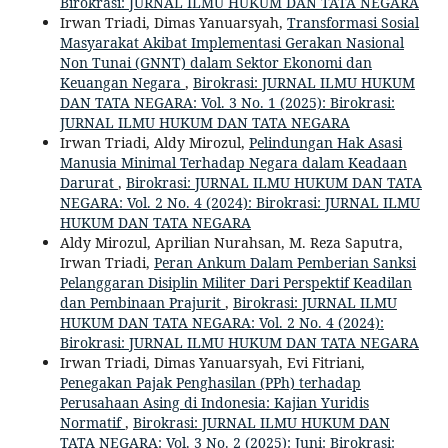
Birokrasi: JURNAL ILMU HUKUM DAN TATA NEGARA
Irwan Triadi, Dimas Yanuarsyah,
Transformasi Sosial
Masyarakat Akibat Implementasi Gerakan Nasional
Non Tunai (GNNT) dalam Sektor Ekonomi dan
Keuangan Negara
,
Birokrasi: JURNAL ILMU HUKUM
DAN TATA NEGARA: Vol. 3 No. 1 (2025): Birokrasi:
JURNAL ILMU HUKUM DAN TATA NEGARA
Irwan Triadi, Aldy Mirozul,
Pelindungan Hak Asasi
Manusia Minimal Terhadap Negara dalam Keadaan
Darurat
,
Birokrasi: JURNAL ILMU HUKUM DAN TATA
NEGARA: Vol. 2 No. 4 (2024): Birokrasi: JURNAL ILMU
HUKUM DAN TATA NEGARA
Aldy Mirozul, Aprilian Nurahsan, M. Reza Saputra,
Irwan Triadi,
Peran Ankum Dalam Pemberian Sanksi
Pelanggaran Disiplin Militer Dari Perspektif Keadilan
dan Pembinaan Prajurit
,
Birokrasi: JURNAL ILMU
HUKUM DAN TATA NEGARA: Vol. 2 No. 4 (2024):
Birokrasi: JURNAL ILMU HUKUM DAN TATA NEGARA
Irwan Triadi, Dimas Yanuarsyah, Evi Fitriani,
Penegakan Pajak Penghasilan (PPh) terhadap
Perusahaan Asing di Indonesia: Kajian Yuridis
Normatif
,
Birokrasi: JURNAL ILMU HUKUM DAN
TATA NEGARA: Vol. 3 No. 2 (2025): Juni: Birokrasi: