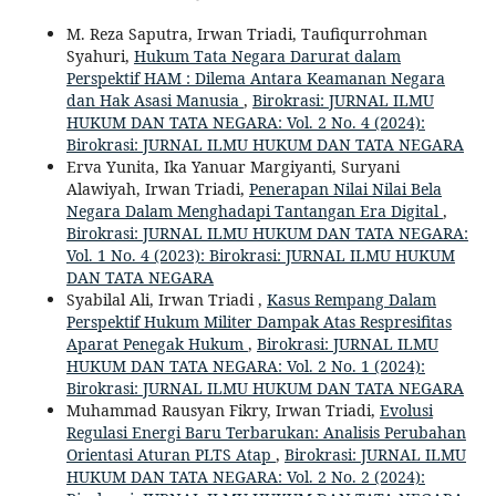
M. Reza Saputra, Irwan Triadi, Taufiqurrohman
Syahuri,
Hukum Tata Negara Darurat dalam
Perspektif HAM : Dilema Antara Keamanan Negara
dan Hak Asasi Manusia
,
Birokrasi: JURNAL ILMU
HUKUM DAN TATA NEGARA: Vol. 2 No. 4 (2024):
Birokrasi: JURNAL ILMU HUKUM DAN TATA NEGARA
Erva Yunita, Ika Yanuar Margiyanti, Suryani
Alawiyah, Irwan Triadi,
Penerapan Nilai Nilai Bela
Negara Dalam Menghadapi Tantangan Era Digital
,
Birokrasi: JURNAL ILMU HUKUM DAN TATA NEGARA:
Vol. 1 No. 4 (2023): Birokrasi: JURNAL ILMU HUKUM
DAN TATA NEGARA
Syabilal Ali, Irwan Triadi ,
Kasus Rempang Dalam
Perspektif Hukum Militer Dampak Atas Respresifitas
Aparat Penegak Hukum
,
Birokrasi: JURNAL ILMU
HUKUM DAN TATA NEGARA: Vol. 2 No. 1 (2024):
Birokrasi: JURNAL ILMU HUKUM DAN TATA NEGARA
Muhammad Rausyan Fikry, Irwan Triadi,
Evolusi
Regulasi Energi Baru Terbarukan: Analisis Perubahan
Orientasi Aturan PLTS Atap
,
Birokrasi: JURNAL ILMU
HUKUM DAN TATA NEGARA: Vol. 2 No. 2 (2024):