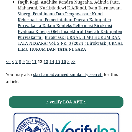
Faqih Ragi, Andhika Rendra Nugraha, Adinda Putri
Maharani, Nurlistiadewi K.Affandi, Ivan Darmawan,
Sinergi Pembinaan Dan Pengawasan: Kunci
Keberhasilan Pemerintahan Daerah Kabupaten
Purwakarta Dalam Konteks Reformasi Birokrasi
Evaluasi Kinerja Oleh Inspektorat Daerah Kabupaten
Purwakarta
,
Birokrasi: JURNAL ILMU HUKUM DAN
TATA NEGARA: Vol. 2 No. 3 (2024): Birokrasi: JURNAL
ILMU HUKUM DAN TATA NEGARA
<<
<
7
8
9
10
11
12
13
14
15
16
>
>>
You may also
start an advanced similarity search
for this
article.
.: verify LOA APJI :.