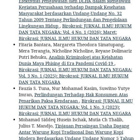
Efektivitas Pengawasan oleh DLHK dalam Mengawasi
Kegiatan Perusahaan terhadap Dampak Kesehatan
Masyarakat berdasarkan Undang-Undang No. 32
Tahun 2009 Tentang Perlindungan dan Pengelolaan
Lingkungan Hidup
,
Birokrasi: JURNAL ILMU HUKUM
DAN TATA NEGARA: Vol. 4 No. 1 (2026): Maret:
Birokrasi: JURNAL ILMU HUKUM DAN TATA NEGARA
Fitaria Bantara, Margareta Theodora Simatupang,
Mera Terangta, Nicholine Nicholine, Reyane Dolimariz
Putri Behuku,
Analisis Kriminologi atas Kejahatan
Dunia Maya Phising di Era Pandemi Covid-19
,
Birokrasi: JURNAL ILMU HUKUM DAN TATA NEGARA:
Vol. 3 No. 1 (2025): Birokrasi: JURNAL ILMU HUKUM
DAN TATA NEGARA
Fauzia S. Tuna, Nur Mohamad Kasim, Suwitno Yutye
Imran,
Perlindungan Terhadap Hak Konsumen Atas
Penarikan Paksa Kendaraan
,
Birokrasi: JURNAL ILMU
HUKUM DAN TATA NEGARA: Vol. 1 No. 3 (2023):
Birokrasi: JURNAL ILMU HUKUM DAN TATA NEGARA
Mohamad Siddeq Husein Ischak, Mutia Ch Thalib,
Julius T. Mandjo,
Tinjauan Persaingan Usaha Dagang
Antar Warung Kopi Tradisonal Dan Warung Kopi
Modern Berdasarkan Undang Undang Nomor 5 Tahun