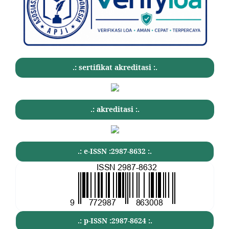
.: sertifikat akreditasi :.
.: akreditasi :.
.: e-ISSN :2987-8632 :.
.: p-ISSN :2987-8624 :.