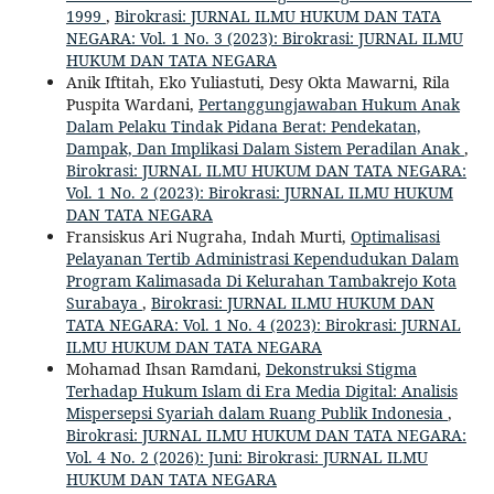
1999
,
Birokrasi: JURNAL ILMU HUKUM DAN TATA
NEGARA: Vol. 1 No. 3 (2023): Birokrasi: JURNAL ILMU
HUKUM DAN TATA NEGARA
Anik Iftitah, Eko Yuliastuti, Desy Okta Mawarni, Rila
Puspita Wardani,
Pertanggungjawaban Hukum Anak
Dalam Pelaku Tindak Pidana Berat: Pendekatan,
Dampak, Dan Implikasi Dalam Sistem Peradilan Anak
,
Birokrasi: JURNAL ILMU HUKUM DAN TATA NEGARA:
Vol. 1 No. 2 (2023): Birokrasi: JURNAL ILMU HUKUM
DAN TATA NEGARA
Fransiskus Ari Nugraha, Indah Murti,
Optimalisasi
Pelayanan Tertib Administrasi Kependudukan Dalam
Program Kalimasada Di Kelurahan Tambakrejo Kota
Surabaya
,
Birokrasi: JURNAL ILMU HUKUM DAN
TATA NEGARA: Vol. 1 No. 4 (2023): Birokrasi: JURNAL
ILMU HUKUM DAN TATA NEGARA
Mohamad Ihsan Ramdani,
Dekonstruksi Stigma
Terhadap Hukum Islam di Era Media Digital: Analisis
Mispersepsi Syariah dalam Ruang Publik Indonesia
,
Birokrasi: JURNAL ILMU HUKUM DAN TATA NEGARA:
Vol. 4 No. 2 (2026): Juni: Birokrasi: JURNAL ILMU
HUKUM DAN TATA NEGARA