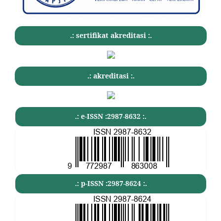
.: sertifikat akreditasi :.
.: akreditasi :.
.: e-ISSN :2987-8632 :.
.: p-ISSN :2987-8624 :.