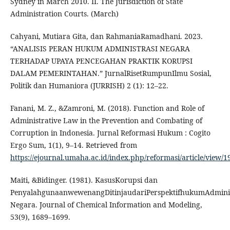
Sydney in March 2010. II. The Jurisdiction of State
Administration Courts. (March)
Cahyani, Mutiara Gita, dan RahmaniaRamadhani. 2023.
“ANALISIS PERAN HUKUM ADMINISTRASI NEGARA
TERHADAP UPAYA PENCEGAHAN PRAKTIK KORUPSI
DALAM PEMERINTAHAN.” JurnalRisetRumpunIlmu Sosial,
Politik dan Humaniora (JURRISH) 2 (1): 12–22.
Fanani, M. Z., &Zamroni, M. (2018). Function and Role of
Administrative Law in the Prevention and Combating of
Corruption in Indonesia. Jurnal Reformasi Hukum : Cogito
Ergo Sum, 1(1), 9–14. Retrieved from
https://ejournal.umaha.ac.id/index.php/reformasi/article/view/1
Maiti, &Bidinger. (1981). KasusKorupsi dan
PenyalahgunaanwewenangDitinjaudariPerspektifhukumAdminis
Negara. Journal of Chemical Information and Modeling,
53(9), 1689–1699.