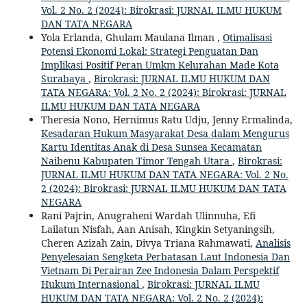
Vol. 2 No. 2 (2024): Birokrasi: JURNAL ILMU HUKUM
DAN TATA NEGARA
Yola Erlanda, Ghulam Maulana Ilman ,
Otimalisasi
Potensi Ekonomi Lokal: Strategi Penguatan Dan
Implikasi Positif Peran Umkm Kelurahan Made Kota
Surabaya
,
Birokrasi: JURNAL ILMU HUKUM DAN
TATA NEGARA: Vol. 2 No. 2 (2024): Birokrasi: JURNAL
ILMU HUKUM DAN TATA NEGARA
Theresia Nono, Hernimus Ratu Udju, Jenny Ermalinda,
Kesadaran Hukum Masyarakat Desa dalam Mengurus
Kartu Identitas Anak di Desa Sunsea Kecamatan
Naibenu Kabupaten Timor Tengah Utara
,
Birokrasi:
JURNAL ILMU HUKUM DAN TATA NEGARA: Vol. 2 No.
2 (2024): Birokrasi: JURNAL ILMU HUKUM DAN TATA
NEGARA
Rani Pajrin, Anugraheni Wardah Ulinnuha, Efi
Lailatun Nisfah, Aan Anisah, Kingkin Setyaningsih,
Cheren Azizah Zain, Divya Triana Rahmawati,
Analisis
Penyelesaian Sengketa Perbatasan Laut Indonesia Dan
Vietnam Di Perairan Zee Indonesia Dalam Perspektif
Hukum Internasional
,
Birokrasi: JURNAL ILMU
HUKUM DAN TATA NEGARA: Vol. 2 No. 2 (2024):