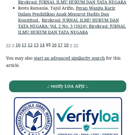
Birokrasi: JURNAL ILMU HUKUM DAN TATA NEGARA
Restu Ramania, Tajul Arifin,
Peran Wanita Karir
Dalam Pendidikan Anak Menurut Hadits Dan
Konstitusi
,
Birokrasi: JURNAL ILMU HUKUM DAN
TATA NEGARA: Vol. 2 No. 3 (2024): Birokrasi: JURNAL
ILMU HUKUM DAN TATA NEGARA
<<
<
10
11
12
13
14
15
16
17
18
>
>>
You may also
start an advanced similarity search
for this
article.
.: verify LOA APJI :.