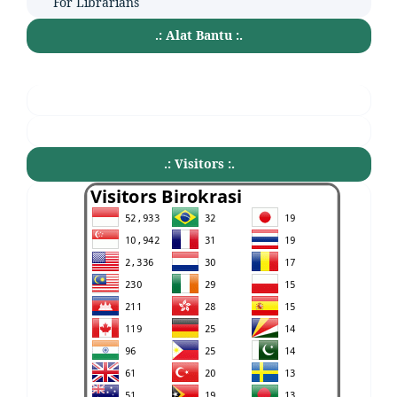
For Librarians
.: Alat Bantu :.
.: Visitors :.