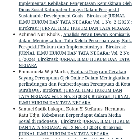
Implementasi Kebijakan Pengentasan Kemiskinan Oleh
Dinas Sosial Kabupaten Lingga Dalam Perspektif
Sustainable Development Goals
,
Birokrasi: JURNAL
ILMU HUKUM DAN TATA NEGARA: Vol. 1 No. 2 (2023):
Birokrasi: JURNAL ILMU HUKUM DAN TATA NEGARA
Achmad Nur Kholis ,
Analisis Peran Dewan Komisaris
dalam Meningkatkan Tata Kelola Perseroan yang Baik:
Perspektif Hukum dan Implementasinya
,
Birokrasi:
JURNAL ILMU HUKUM DAN TATA NEGARA: Vol. 2 No.
1 (2024): Birokrasi: JURNAL ILMU HUKUM DAN TATA
NEGARA
Emmanuela Wiji Marlia,
Evaluasi Program Gerakan
Sayang Perempuan Ojek Online Dalam Meningkatkan
perlindungan dan Pemberdayaan Perempuan di Kota
Surabaya
,
Birokrasi: JURNAL ILMU HUKUM DAN
TATA NEGARA: Vol. 2 No. 3 (2024): Birokrasi: JURNAL
ILMU HUKUM DAN TATA NEGARA
Samuel Sadik Lakapu, Kotan Y. Stefanus, Hernimus
Ratu Udju,
Kebebasan Berpendapat dalam Media
Sosial di Indonesia
,
Birokrasi: JURNAL ILMU HUKUM
DAN TATA NEGARA: Vol. 2 No. 4 (2024): Birokrasi:
JURNAL ILMU HUKUM DAN TATA NEGARA