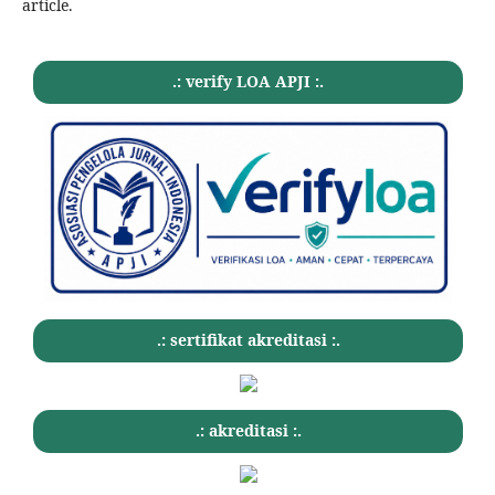
article.
.: verify LOA APJI :.
.: sertifikat akreditasi :.
.: akreditasi :.