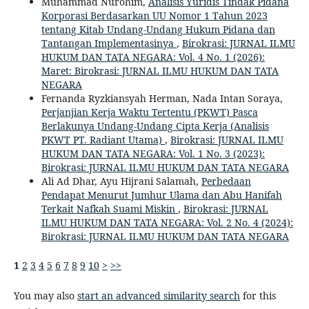
Muhammad Nurohim,
Analisis Yuridis Tindak Pidana
Korporasi Berdasarkan UU Nomor 1 Tahun 2023
tentang Kitab Undang-Undang Hukum Pidana dan
Tantangan Implementasinya
,
Birokrasi: JURNAL ILMU
HUKUM DAN TATA NEGARA: Vol. 4 No. 1 (2026):
Maret: Birokrasi: JURNAL ILMU HUKUM DAN TATA
NEGARA
Fernanda Ryzkiansyah Herman, Nada Intan Soraya,
Perjanjian Kerja Waktu Tertentu (PKWT) Pasca
Berlakunya Undang-Undang Cipta Kerja (Analisis
PKWT PT. Radiant Utama)
,
Birokrasi: JURNAL ILMU
HUKUM DAN TATA NEGARA: Vol. 1 No. 3 (2023):
Birokrasi: JURNAL ILMU HUKUM DAN TATA NEGARA
Ali Ad Dhar, Ayu Hijrani Salamah,
Perbedaan
Pendapat Menurut Jumhur Ulama dan Abu Hanifah
Terkait Nafkah Suami Miskin
,
Birokrasi: JURNAL
ILMU HUKUM DAN TATA NEGARA: Vol. 2 No. 4 (2024):
Birokrasi: JURNAL ILMU HUKUM DAN TATA NEGARA
1
2
3
4
5
6
7
8
9
10
>
>>
You may also
start an advanced similarity search
for this