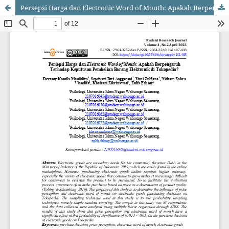
Persepsi Harga dan Electronic Word of Mouth: Apakah Berpengaruh Terhadap Keputusan Pembelian Barang Elektronik di Tokopedia?