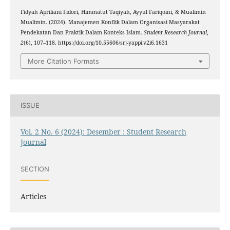
Fidyah Apriliani Fidori, Himmatut Taqiyah, Ayyul Fariqoini, & Mualimin
Mualimin. (2024). Manajemen Konflik Dalam Organisasi Masyarakat
Pendekatan Dan Praktik Dalam Konteks Islam.
Student Research Journal
,
2
(6), 107–118. https://doi.org/10.55606/srj-yappi.v2i6.1631
More Citation Formats
ISSUE
Vol. 2 No. 6 (2024): Desember : Student Research
Journal
SECTION
Articles