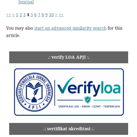
Journal
<<
<
1
2
3
4
5
6
7
8
9
10
>
>>
You may also
start an advanced similarity search
for this
article.
.: verify LOA APJI :.
.: sertifikat akreditasi :.