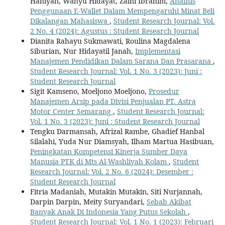
Haniyah, Wahyu Hidayat, Zaini Ibrahim,
Analisis
Penggunaan E-Wallet Dalam Mempengaruhi Minat Beli
Dikalangan Mahasiswa
,
Student Research Journal: Vol.
2 No. 4 (2024): Agustus : Student Research Journal
Dianita Rahayu Sukmawati, Roulina Magdalena
Siburian, Nur Hidayatil Janah,
Implementasi
Manajemen Pendidikan Dalam Sarana Dan Prasarana
,
Student Research Journal: Vol. 1 No. 3 (2023): Juni :
Student Research Journal
Sigit Kamseno, Moeljono Moeljono,
Prosedur
Manajemen Arsip pada Divisi Penjualan PT. Astra
Motor Center Semarang
,
Student Research Journal:
Vol. 1 No. 3 (2023): Juni : Student Research Journal
Tengku Darmansah, Afrizal Rambe, Ghadief Hanbal
Silalahi, Yuda Nur Diamsyah, Ilham Martua Hasibuan,
Peningkatan Kompetensi Kinerja Sumber Daya
Manusia PTK di Mts Al-Washliyah Kolam
,
Student
Research Journal: Vol. 2 No. 6 (2024): Desember :
Student Research Journal
Fitria Madaniah, Mutakin Mutakin, Siti Nurjannah,
Darpin Darpin, Meity Suryandari,
Sebab Akibat
Banyak Anak Di Indonesia Yang Putus Sekolah
,
Student Research Journal: Vol. 1 No. 1 (2023): Februari