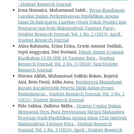
: Student Research Journal
Irma Humaira, Muhammad Saleh ,
Peran Kesultanan
Langkat Dalam Perkembangan Pendidikan Agama
Islam Di Kabupaten Langkat (Studi Tokoh Pendiri Dan
Pengurus Jam’iyah Mahmudiyah Tanjung Pura)
,
Student Research Journal: Vol. 1 No. 2 (2023): April :
Student Research Journal
Atina Rahmatia, Erina Erina, Erwin Ammar Fadilah,
Septi Anggraini, Dwi Noviani,
Telaah Sistem Evaluasi
Kurikulum 13 Di SDN 16 Tanjung Batu
,
Student
Research Journal: Vol. 2 No. 3 (2024): Juni:Student
Research Journal
Nisrina Alifah, Muhammad Solihin Rokan, Rojatul
Aini, Reza Fauzi, Atika Asna,
Pentingnya Memahami
Ragam Karakteristik Peserta Didik dalam Proses
Pembelajaran
,
Student Research Journal: Vol. 3 No. 1
(2025): Student Research Journal
Pida Sakina, Zaifatur Ridha ,
Strategi Coping Dalam
Mengatasi Stres Pada Penyusunan Skripsi Mahasiswa
Program Studi Pendidikan Agama Islam STAI Jam'iyah
Mahmudiyah Tanjung Pura
,
Student Research
Journal: Vol. 1 No. 2 (2023): April : Student Research