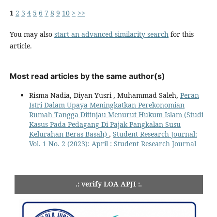
1
2
3
4
5
6
7
8
9
10
>
>>
You may also
start an advanced similarity search
for this
article.
Most read articles by the same author(s)
Risma Nadia, Diyan Yusri , Muhammad Saleh,
Peran
Istri Dalam Upaya Meningkatkan Perekonomian
Rumah Tangga Ditinjau Menurut Hukum Islam (Studi
Kasus Pada Pedagang Di Pajak Pangkalan Susu
Kelurahan Beras Basah)
,
Student Research Journal:
Vol. 1 No. 2 (2023): April : Student Research Journal
.: verify LOA APJI :.