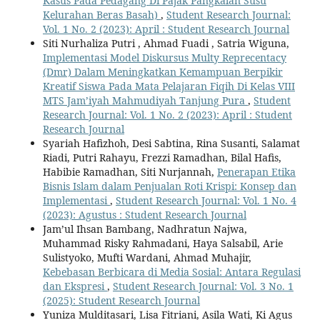
Kasus Pada Pedagang Di Pajak Pangkalan Susu
Kelurahan Beras Basah)
,
Student Research Journal:
Vol. 1 No. 2 (2023): April : Student Research Journal
Siti Nurhaliza Putri , Ahmad Fuadi , Satria Wiguna,
Implementasi Model Diskursus Multy Reprecentacy
(Dmr) Dalam Meningkatkan Kemampuan Berpikir
Kreatif Siswa Pada Mata Pelajaran Fiqih Di Kelas VIII
MTS Jam’iyah Mahmudiyah Tanjung Pura
,
Student
Research Journal: Vol. 1 No. 2 (2023): April : Student
Research Journal
Syariah Hafizhoh, Desi Sabtina, Rina Susanti, Salamat
Riadi, Putri Rahayu, Frezzi Ramadhan, Bilal Hafis,
Habibie Ramadhan, Siti Nurjannah,
Penerapan Etika
Bisnis Islam dalam Penjualan Roti Krispi: Konsep dan
Implementasi
,
Student Research Journal: Vol. 1 No. 4
(2023): Agustus : Student Research Journal
Jam’ul Ihsan Bambang, Nadhratun Najwa,
Muhammad Risky Rahmadani, Haya Salsabil, Arie
Sulistyoko, Mufti Wardani, Ahmad Muhajir,
Kebebasan Berbicara di Media Sosial: Antara Regulasi
dan Ekspresi
,
Student Research Journal: Vol. 3 No. 1
(2025): Student Research Journal
Yuniza Mulditasari, Lisa Fitriani, Asila Wati, Ki Agus