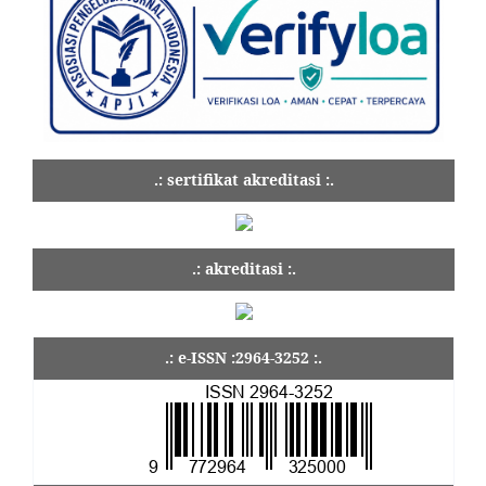
.: sertifikat akreditasi :.
.: akreditasi :.
.: e-ISSN :2964-3252 :.