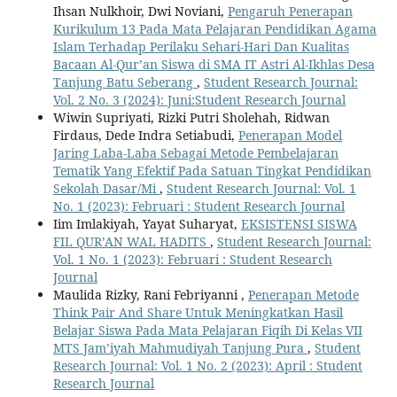
Ihsan Nulkhoir, Dwi Noviani,
Pengaruh Penerapan
Kurikulum 13 Pada Mata Pelajaran Pendidikan Agama
Islam Terhadap Perilaku Sehari-Hari Dan Kualitas
Bacaan Al-Qur’an Siswa di SMA IT Astri Al-Ikhlas Desa
Tanjung Batu Seberang
,
Student Research Journal:
Vol. 2 No. 3 (2024): Juni:Student Research Journal
Wiwin Supriyati, Rizki Putri Sholehah, Ridwan
Firdaus, Dede Indra Setiabudi,
Penerapan Model
Jaring Laba-Laba Sebagai Metode Pembelajaran
Tematik Yang Efektif Pada Satuan Tingkat Pendidikan
Sekolah Dasar/Mi
,
Student Research Journal: Vol. 1
No. 1 (2023): Februari : Student Research Journal
Iim Imlakiyah, Yayat Suharyat,
EKSISTENSI SISWA
FIL QUR’AN WAL HADITS
,
Student Research Journal:
Vol. 1 No. 1 (2023): Februari : Student Research
Journal
Maulida Rizky, Rani Febriyanni ,
Penerapan Metode
Think Pair And Share Untuk Meningkatkan Hasil
Belajar Siswa Pada Mata Pelajaran Fiqih Di Kelas VII
MTS Jam’iyah Mahmudiyah Tanjung Pura
,
Student
Research Journal: Vol. 1 No. 2 (2023): April : Student
Research Journal