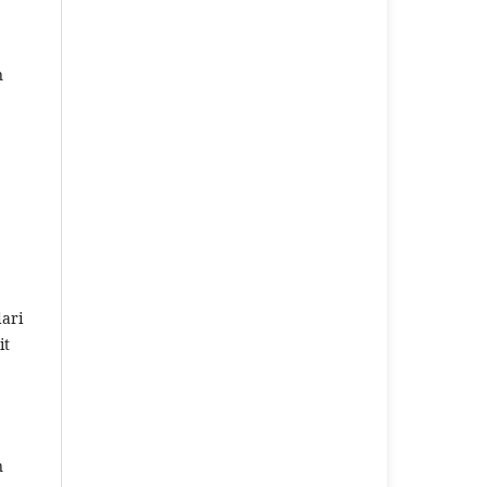
n
ari
it
n