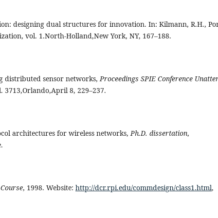
n: designing dual structures for innovation. In: Kilmann, R.H., Po
ization, vol. 1.North-Holland,New York, NY, 167–188.
zing distributed sensor networks,
Proceedings SPIE Conference Unatte
ol. 3713,Orlando,April 8, 229–237.
col architectures for wireless networks,
Ph.D. dissertation
,
.
 Course
, 1998. Website:
http://dcr.rpi.edu/commdesign/class1.html
,