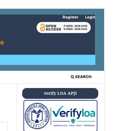
Register
Login
SEARCH
verify LOA APJI