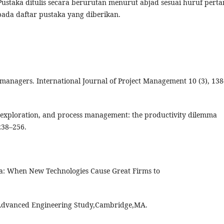
 Pustaka ditulis secara berurutan menurut abjad sesuai huruf pert
 pada daftar pustaka yang diberikan.
 managers. International Journal of Project Management 10 (3), 138
, exploration, and process management: the productivity dilemma
238–256.
ma: When New Technologies Cause Great Firms to
r Advanced Engineering Study,Cambridge,MA.