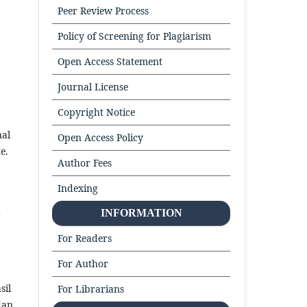
Peer Review Process
Policy of Screening for Plagiarism
Open Access Statement
Journal License
Copyright Notice
nal
Open Access Policy
e.
Author Fees
Indexing
a
INFORMATION
For Readers
For Author
sil
For Librarians
dan