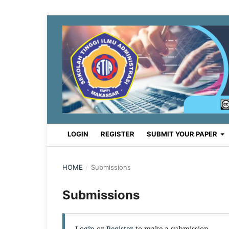
LOGIN
REGISTER
SUBMIT YOUR PAPER
HOME
/
Submissions
Submissions
Login
or
Register
to make a submission.