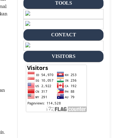
TOOLS
mal
akan
CONTACT
VISITORS
kan
is.