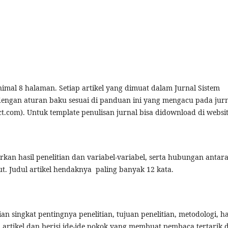
nimal 8 halaman. Setiap artikel yang dimuat dalam Jurnal Sistem
 dengan aturan baku sesuai di panduan ini yang mengacu pada jur
ct.com). Untuk template penulisan jurnal bisa didownload di websit
kan hasil penelitian dan variabel-variabel, serta hubungan antar
but. Judul artikel hendaknya paling banyak 12 kata.
ian singkat pentingnya penelitian, tujuan penelitian, metodologi, ha
 artikel dan berisi ide-ide pokok yang membuat pembaca tertarik 