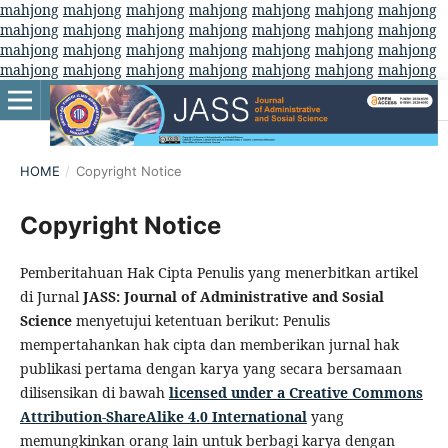
mahjong
mahjong
mahjong
mahjong
mahjong
mahjong
mahjong
mahjong
mahjong
mahjong
mahjong
mahjong
mahjong
mahjong
mahjong
mahjong
mahjong
mahjong
mahjong
mahjong
mahjong
mahjong
mahjong
mahjong
mahjong
mahjong
mahjong
mahjong
HOME
/
Copyright Notice
Copyright Notice
Pemberitahuan Hak Cipta Penulis yang menerbitkan artikel
di Jurnal
JASS: Journal of Administrative and Sosial
Science
menyetujui ketentuan berikut: Penulis
mempertahankan hak cipta dan memberikan jurnal hak
publikasi pertama dengan karya yang secara bersamaan
dilisensikan di bawah
licensed under a Creative Commons
Attribution-ShareAlike 4.0 International
yang
memungkinkan orang lain untuk berbagi karya dengan