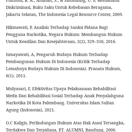
Fulthoni, R. A., Aminah, S., & Sihombing, U. P, Memahami
Diskriminasi, Buku Saku Untuk Kebebasan Beragama,
Jakarta Selatan, The Indonesia Legal Resource Center, 2009.
Hikmawati, P, Analisis Terhadap Sanksi Pidana Bagi
Pengguna Narkotika, Negara Hukum: Membangun Hukum
Untuk Keadilan Dan Kesejahteraan, 2(2), 329–350, 2016.
Ismayawati, A, Pengaruh Budaya Hukum Terhadap
Pembangunan Hukum Di Indonesia (Kritik Terhadap
Lemahnya Budaya Hukum Di Indonesia). Pranata Hukum,
6(1), 2011.
Mulyasari, F, Efektivitas Upaya Pelaksanaan Rehabilitasi
Medis Dan Rehabilitasi Sosial Terhadap Anak Penyalahguna
Narkotika Di Kota Palembang. Universitas Islam Sultan
Agung (Indonesia), 2021.
O.C Kaligis, Perlindungan Hukum Atas Hak Asasi Tersangka,
Terdakwa Dan Terpidana, P.T. ALUMNI, Bandung, 2006.