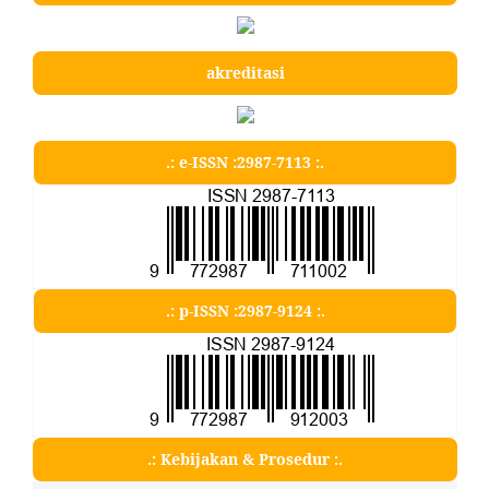
akreditasi
.: e-ISSN :2987-7113 :.
.: p-ISSN :2987-9124 :.
.: Kebijakan & Prosedur :.