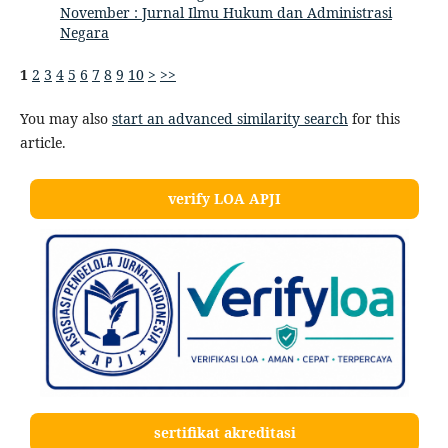
November : Jurnal Ilmu Hukum dan Administrasi
Negara
1
2
3
4
5
6
7
8
9
10
>
>>
You may also
start an advanced similarity search
for this
article.
verify LOA APJI
sertifikat akreditasi