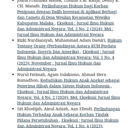
Joana Fransiska Manek, Thelma S.M. Kadja, Deddy R.
CH. Manafe,
Perlindungan Hukum bagi Korban
Penipuan dengan Dalih Investasi di Aplikasi Berbagi
dan Cameto di Desa Weulun Kecamatan Wewiku
Kabupaten Malaka
,
Eksekusi : Jurnal Ilmu Hukum
dan Administrasi Negara: Vol. 2 No. 2 (2024): Mei :
Jurnal Ilmu Hukum dan Administrasi Negara
Rizki Nurdiansyah, Muhammad Adam Damiri,
Hukum
Tentang Orang (Perbandingan Antara KUH Perdata
Indonesia, Inggris Dan Amerika)
,
Eksekusi : Jurnal
Ilmu Hukum dan Administrasi Negara: Vol. 1 No. 4
(2023): November : Jurnal Ilmu Hukum dan
Administrasi Negara
Nurul Fatimah, Agam Sulaksono, Ahmad Heru
Romadhon,
Kedudukan Hukum Anak Angkat sebagai
Penerima Hibah dalam Sistem Hukum Indonesia
,
Eksekusi : Jurnal Ilmu Hukum dan Administrasi
Negara: Vol. 4 No. 2 (2026): Mei: Eksekusi: Jurnal Ilmu
Hukum dan Administrasi Negara
Siti Khodijah, Ainul Azizah, Aan Efendi,
Perlindungan
Hukum Terhadap Anak Sebagai Korban Tindak
Pidana Persetubuhan
,
Eksekusi : Jurnal Ilmu Hukum
dan Administrasi Negara: Vol. 1 No. 4 (2023):