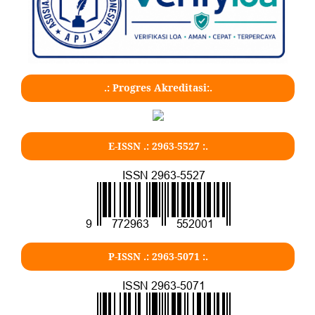
.: Progres Akreditasi:.
E-ISSN .: 2963-5527 :.
P-ISSN .: 2963-5071 :.