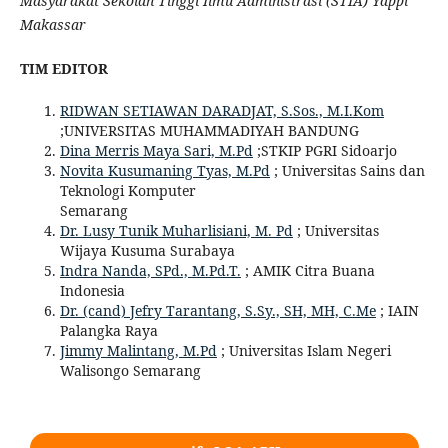
Masyarakat Sekolah Tinggi Ilmu Administrasi (STIA) Yappi
Makassar
TIM EDITOR
RIDWAN SETIAWAN DARADJAT, S.Sos., M.I.Kom
;UNIVERSITAS MUHAMMADIYAH BANDUNG
Dina Merris Maya Sari, M.Pd
;STKIP PGRI Sidoarjo
Novita Kusumaning Tyas, M.Pd
; Universitas Sains dan
Teknologi Komputer
Semarang
Dr. Lusy Tunik Muharlisiani, M. Pd
; Universitas
Wijaya Kusuma Surabaya
Indra Nanda, SPd., M.Pd.T.
; AMIK Citra Buana
Indonesia
Dr. (cand) Jefry Tarantang, S.Sy., SH, MH, C.Me
; IAIN
Palangka Raya
Jimmy Malintang, M.Pd
; Universitas Islam Negeri
Walisongo Semarang