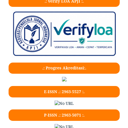
.: verify LOA APJI :.
.: Progres Akreditasi:.
E-ISSN .: 2963-5527 :.
P-ISSN .: 2963-5071 :.