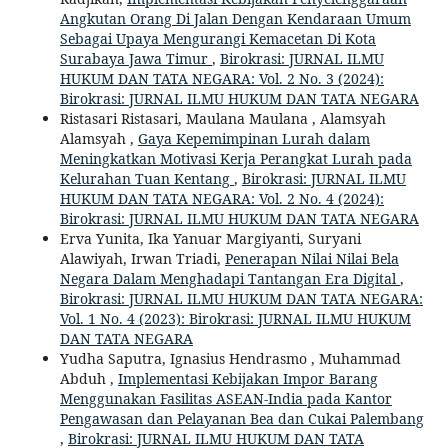
Angkutan Orang Di Jalan Dengan Kendaraan Umum
Sebagai Upaya Mengurangi Kemacetan Di Kota
Surabaya Jawa Timur
,
Birokrasi: JURNAL ILMU
HUKUM DAN TATA NEGARA: Vol. 2 No. 3 (2024):
Birokrasi: JURNAL ILMU HUKUM DAN TATA NEGARA
Ristasari Ristasari, Maulana Maulana , Alamsyah
Alamsyah ,
Gaya Kepemimpinan Lurah dalam
Meningkatkan Motivasi Kerja Perangkat Lurah pada
Kelurahan Tuan Kentang
,
Birokrasi: JURNAL ILMU
HUKUM DAN TATA NEGARA: Vol. 2 No. 4 (2024):
Birokrasi: JURNAL ILMU HUKUM DAN TATA NEGARA
Erva Yunita, Ika Yanuar Margiyanti, Suryani
Alawiyah, Irwan Triadi,
Penerapan Nilai Nilai Bela
Negara Dalam Menghadapi Tantangan Era Digital
,
Birokrasi: JURNAL ILMU HUKUM DAN TATA NEGARA:
Vol. 1 No. 4 (2023): Birokrasi: JURNAL ILMU HUKUM
DAN TATA NEGARA
Yudha Saputra, Ignasius Hendrasmo , Muhammad
Abduh ,
Implementasi Kebijakan Impor Barang
Menggunakan Fasilitas ASEAN-India pada Kantor
Pengawasan dan Pelayanan Bea dan Cukai Palembang
,
Birokrasi: JURNAL ILMU HUKUM DAN TATA