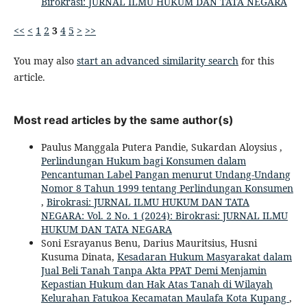
Birokrasi: JURNAL ILMU HUKUM DAN TATA NEGARA
<<
<
1
2
3
4
5
>
>>
You may also
start an advanced similarity search
for this
article.
Most read articles by the same author(s)
Paulus Manggala Putera Pandie, Sukardan Aloysius ,
Perlindungan Hukum bagi Konsumen dalam
Pencantuman Label Pangan menurut Undang-Undang
Nomor 8 Tahun 1999 tentang Perlindungan Konsumen
,
Birokrasi: JURNAL ILMU HUKUM DAN TATA
NEGARA: Vol. 2 No. 1 (2024): Birokrasi: JURNAL ILMU
HUKUM DAN TATA NEGARA
Soni Esrayanus Benu, Darius Mauritsius, Husni
Kusuma Dinata,
Kesadaran Hukum Masyarakat dalam
Jual Beli Tanah Tanpa Akta PPAT Demi Menjamin
Kepastian Hukum dan Hak Atas Tanah di Wilayah
Kelurahan Fatukoa Kecamatan Maulafa Kota Kupang
,