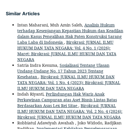
Similar Articles
Intan Maharani, Muh Amin Saleh,
Analisis Hukum
terhadap Kesenjangan Kepastian Hukum dan Keadilan
dalam Kasus Pengalihan Hak Paten Konstruksi Sarang
Laba Laba di Indonesia
,
Birokrasi: JURNAL ILMU
HUKUM DAN TATA NEGARA: Vol. 4 No. 1 (2026):
Maret: Birokrasi: JURNAL ILMU HUKUM DAN TATA
NEGARA
Satria Indra Kesuma,
Sosialisasi Tentang Ulasan
Undang-Undang No. 17 Tahun 2023 Tentang
Kesehatan
,
Birokrasi: JURNAL ILMU HUKUM DAN
TATA NEGARA: Vol. 1 No. 4 (2023): Birokrasi: JURNAL
ILMU HUKUM DAN TATA NEGARA
Indah Riyanti,
Perlindungan Hak Waris Anak
Perkawinan Campuran atas Aset Bisnis Lintas Batas
Berdasarkan Asas Lex Rei Sitae
,
Birokrasi: JURNAL
ILMU HUKUM DAN TATA NEGARA: Vol. 2 No. 4 (2024):
Birokrasi: JURNAL ILMU HUKUM DAN TATA NEGARA
Robbiatul Adawiyah Awahah , Joko Widodo, Radjikan
Radjikan,
Implementasi Kebijakan Penyelenggaraan