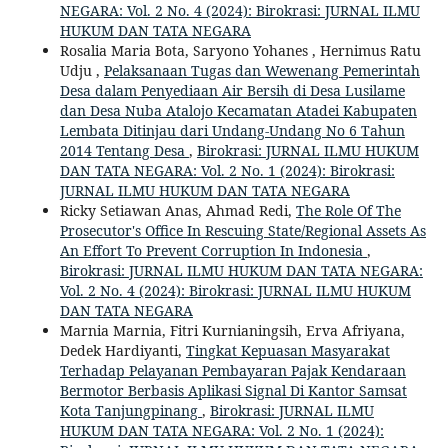
NEGARA: Vol. 2 No. 4 (2024): Birokrasi: JURNAL ILMU
HUKUM DAN TATA NEGARA
Rosalia Maria Bota, Saryono Yohanes , Hernimus Ratu
Udju ,
Pelaksanaan Tugas dan Wewenang Pemerintah
Desa dalam Penyediaan Air Bersih di Desa Lusilame
dan Desa Nuba Atalojo Kecamatan Atadei Kabupaten
Lembata Ditinjau dari Undang-Undang No 6 Tahun
2014 Tentang Desa
,
Birokrasi: JURNAL ILMU HUKUM
DAN TATA NEGARA: Vol. 2 No. 1 (2024): Birokrasi:
JURNAL ILMU HUKUM DAN TATA NEGARA
Ricky Setiawan Anas, Ahmad Redi,
The Role Of The
Prosecutor's Office In Rescuing State/Regional Assets As
An Effort To Prevent Corruption In Indonesia
,
Birokrasi: JURNAL ILMU HUKUM DAN TATA NEGARA:
Vol. 2 No. 4 (2024): Birokrasi: JURNAL ILMU HUKUM
DAN TATA NEGARA
Marnia Marnia, Fitri Kurnianingsih, Erva Afriyana,
Dedek Hardiyanti,
Tingkat Kepuasan Masyarakat
Terhadap Pelayanan Pembayaran Pajak Kendaraan
Bermotor Berbasis Aplikasi Signal Di Kantor Samsat
Kota Tanjungpinang
,
Birokrasi: JURNAL ILMU
HUKUM DAN TATA NEGARA: Vol. 2 No. 1 (2024):