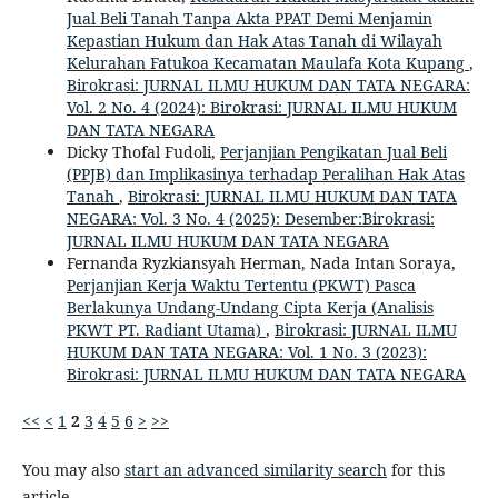
Jual Beli Tanah Tanpa Akta PPAT Demi Menjamin
Kepastian Hukum dan Hak Atas Tanah di Wilayah
Kelurahan Fatukoa Kecamatan Maulafa Kota Kupang
,
Birokrasi: JURNAL ILMU HUKUM DAN TATA NEGARA:
Vol. 2 No. 4 (2024): Birokrasi: JURNAL ILMU HUKUM
DAN TATA NEGARA
Dicky Thofal Fudoli,
Perjanjian Pengikatan Jual Beli
(PPJB) dan Implikasinya terhadap Peralihan Hak Atas
Tanah
,
Birokrasi: JURNAL ILMU HUKUM DAN TATA
NEGARA: Vol. 3 No. 4 (2025): Desember:Birokrasi:
JURNAL ILMU HUKUM DAN TATA NEGARA
Fernanda Ryzkiansyah Herman, Nada Intan Soraya,
Perjanjian Kerja Waktu Tertentu (PKWT) Pasca
Berlakunya Undang-Undang Cipta Kerja (Analisis
PKWT PT. Radiant Utama)
,
Birokrasi: JURNAL ILMU
HUKUM DAN TATA NEGARA: Vol. 1 No. 3 (2023):
Birokrasi: JURNAL ILMU HUKUM DAN TATA NEGARA
<<
<
1
2
3
4
5
6
>
>>
You may also
start an advanced similarity search
for this
article.