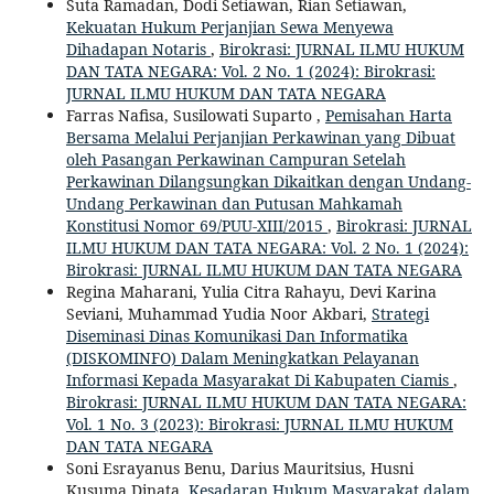
Suta Ramadan, Dodi Setiawan, Rian Setiawan,
Kekuatan Hukum Perjanjian Sewa Menyewa
Dihadapan Notaris
,
Birokrasi: JURNAL ILMU HUKUM
DAN TATA NEGARA: Vol. 2 No. 1 (2024): Birokrasi:
JURNAL ILMU HUKUM DAN TATA NEGARA
Farras Nafisa, Susilowati Suparto ,
Pemisahan Harta
Bersama Melalui Perjanjian Perkawinan yang Dibuat
oleh Pasangan Perkawinan Campuran Setelah
Perkawinan Dilangsungkan Dikaitkan dengan Undang-
Undang Perkawinan dan Putusan Mahkamah
Konstitusi Nomor 69/PUU-XIII/2015
,
Birokrasi: JURNAL
ILMU HUKUM DAN TATA NEGARA: Vol. 2 No. 1 (2024):
Birokrasi: JURNAL ILMU HUKUM DAN TATA NEGARA
Regina Maharani, Yulia Citra Rahayu, Devi Karina
Seviani, Muhammad Yudia Noor Akbari,
Strategi
Diseminasi Dinas Komunikasi Dan Informatika
(DISKOMINFO) Dalam Meningkatkan Pelayanan
Informasi Kepada Masyarakat Di Kabupaten Ciamis
,
Birokrasi: JURNAL ILMU HUKUM DAN TATA NEGARA:
Vol. 1 No. 3 (2023): Birokrasi: JURNAL ILMU HUKUM
DAN TATA NEGARA
Soni Esrayanus Benu, Darius Mauritsius, Husni
Kusuma Dinata,
Kesadaran Hukum Masyarakat dalam