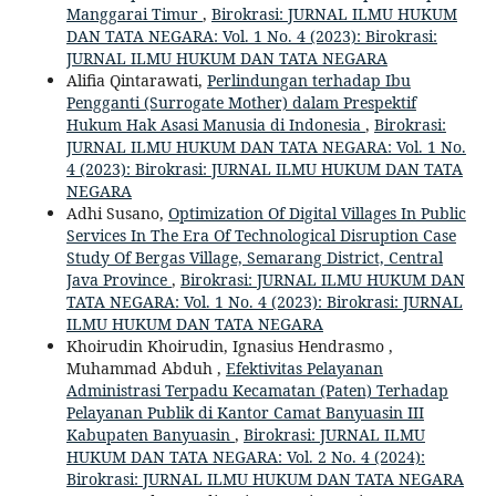
Manggarai Timur
,
Birokrasi: JURNAL ILMU HUKUM
DAN TATA NEGARA: Vol. 1 No. 4 (2023): Birokrasi:
JURNAL ILMU HUKUM DAN TATA NEGARA
Alifia Qintarawati,
Perlindungan terhadap Ibu
Pengganti (Surrogate Mother) dalam Prespektif
Hukum Hak Asasi Manusia di Indonesia
,
Birokrasi:
JURNAL ILMU HUKUM DAN TATA NEGARA: Vol. 1 No.
4 (2023): Birokrasi: JURNAL ILMU HUKUM DAN TATA
NEGARA
Adhi Susano,
Optimization Of Digital Villages In Public
Services In The Era Of Technological Disruption Case
Study Of Bergas Village, Semarang District, Central
Java Province
,
Birokrasi: JURNAL ILMU HUKUM DAN
TATA NEGARA: Vol. 1 No. 4 (2023): Birokrasi: JURNAL
ILMU HUKUM DAN TATA NEGARA
Khoirudin Khoirudin, Ignasius Hendrasmo ,
Muhammad Abduh ,
Efektivitas Pelayanan
Administrasi Terpadu Kecamatan (Paten) Terhadap
Pelayanan Publik di Kantor Camat Banyuasin III
Kabupaten Banyuasin
,
Birokrasi: JURNAL ILMU
HUKUM DAN TATA NEGARA: Vol. 2 No. 4 (2024):
Birokrasi: JURNAL ILMU HUKUM DAN TATA NEGARA