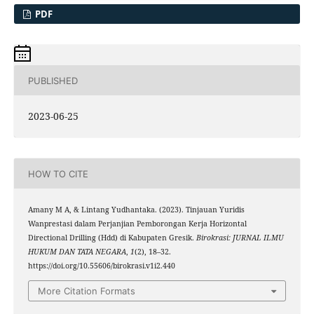
PDF
PUBLISHED
2023-06-25
HOW TO CITE
Amany M A, & Lintang Yudhantaka. (2023). Tinjauan Yuridis
Wanprestasi dalam Perjanjian Pemborongan Kerja Horizontal
Directional Drilling (Hdd) di Kabupaten Gresik.
Birokrasi: JURNAL ILMU
HUKUM DAN TATA NEGARA
,
1
(2), 18–32.
https://doi.org/10.55606/birokrasi.v1i2.440
More Citation Formats