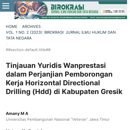
HOME
/
ARCHIVES
/
VOL. 1 NO. 2 (2023): BIROKRASI: JURNAL ILMU HUKUM DAN
TATA NEGARA
/
##section.default.title##
Tinjauan Yuridis Wanprestasi
dalam Perjanjian Pemborongan
Kerja Horizontal Directional
Drilling (Hdd) di Kabupaten Gresik
Amany M A
Universitas Pembangunan Nasional “Veteran” Jawa Timur