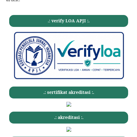
.: verify LOA APJI :.
.: sertifikat akreditasi :.
.: akreditasi :.