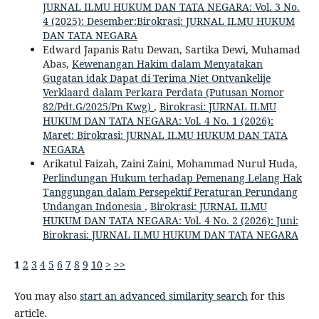
JURNAL ILMU HUKUM DAN TATA NEGARA: Vol. 3 No.
4 (2025): Desember:Birokrasi: JURNAL ILMU HUKUM
DAN TATA NEGARA
Edward Japanis Ratu Dewan, Sartika Dewi, Muhamad
Abas,
Kewenangan Hakim dalam Menyatakan
Gugatan idak Dapat di Terima Niet Ontvankelije
Verklaard dalam Perkara Perdata (Putusan Nomor
82/Pdt.G/2025/Pn Kwg)
,
Birokrasi: JURNAL ILMU
HUKUM DAN TATA NEGARA: Vol. 4 No. 1 (2026):
Maret: Birokrasi: JURNAL ILMU HUKUM DAN TATA
NEGARA
Arikatul Faizah, Zaini Zaini, Mohammad Nurul Huda,
Perlindungan Hukum terhadap Pemenang Lelang Hak
Tanggungan dalam Persepektif Peraturan Perundang
Undangan Indonesia
,
Birokrasi: JURNAL ILMU
HUKUM DAN TATA NEGARA: Vol. 4 No. 2 (2026): Juni:
Birokrasi: JURNAL ILMU HUKUM DAN TATA NEGARA
1
2
3
4
5
6
7
8
9
10
>
>>
You may also
start an advanced similarity search
for this
article.