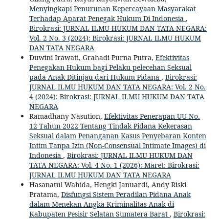
Menyingkapi Penurunan Kepercayaan Masyarakat
Terhadap Aparat Penegak Hukum Di Indonesia
,
Birokrasi: JURNAL ILMU HUKUM DAN TATA NEGARA:
Vol. 2 No. 3 (2024): Birokrasi: JURNAL ILMU HUKUM
DAN TATA NEGARA
Duwini Irawati, Grahadi Purna Putra,
Efektivitas
Penegakan Hukum bagi Pelaku pelecehan Seksual
pada Anak Ditinjau dari Hukum Pidana
,
Birokrasi:
JURNAL ILMU HUKUM DAN TATA NEGARA: Vol. 2 No.
4 (2024): Birokrasi: JURNAL ILMU HUKUM DAN TATA
NEGARA
Ramadhany Nasution,
Efektivitas Penerapan UU No.
12 Tahun 2022 Tentang Tindak Pidana Kekerasan
Seksual dalam Penanganan Kasus Penyebaran Konten
Intim Tanpa Izin (Non-Consensual Intimate Images) di
Indonesia
,
Birokrasi: JURNAL ILMU HUKUM DAN
TATA NEGARA: Vol. 4 No. 1 (2026): Maret: Birokrasi:
JURNAL ILMU HUKUM DAN TATA NEGARA
Hasanatul Wahida, Hengki Januardi, Andy Riski
Pratama,
Disfungsi Sistem Peradilan Pidana Anak
dalam Menekan Angka Kriminalitas Anak di
Kabupaten Pesisir Selatan Sumatera Barat
,
Birokrasi: