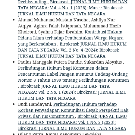
Rechtsvinding
,
Birokrasi: JURNAL ILMU HUKUM DAN
TATA NEGARA: Vol. 4 No. 1 (2026): Maret: Birokrasi:
JURNAL ILMU HUKUM DAN TATA NEGARA
Ahmad Muhamad Mustain Nasoha, Ashfiya Nur
Atqiya, Aginra Falah Istiqomah, Muhammad Hazib
Khoironi, Syahru Fajar Ibrahim,
Kontribusi Hukum
Pidana Islam terhadap Pembentukan Warga Negara
yang Berkeadaban
,
Birokrasi: JURNAL ILMU HUKUM
DAN TATA NEGARA: Vol. 2 No. 4 (2024): Birokrasi:
JURNAL ILMU HUKUM DAN TATA NEGARA
Paulus Manggala Putera Pandie, Sukardan Aloysius ,
Perlindungan Hukum bagi Konsumen dalam
Pencantuman Label Pangan menurut Undang-Undang
Nomor 8 Tahun 1999 tentang Perlindungan Konsumen
,
Birokrasi: JURNAL ILMU HUKUM DAN TATA
NEGARA: Vol. 2 No. 1 (2024): Birokrasi: JURNAL ILMU
HUKUM DAN TATA NEGARA
Budi Handayani,
Perlindungan Hukum terhadap
Korban Penyadapan Komunikasi Ilegal: Perspektif Hak
Privasi dan Ius Constitutum
,
Birokrasi: JURNAL ILMU
HUKUM DAN TATA NEGARA: Vol. 1 No. 2 (2023):
Birokrasi: JURNAL ILMU HUKUM DAN TATA NEGARA
Gilang Putra, Kayus Kayouwan Lewoleba,