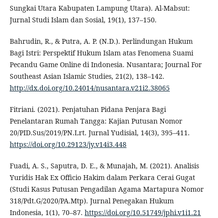
Sungkai Utara Kabupaten Lampung Utara). Al-Mabsut:
Jurnal Studi Islam dan Sosial, 19(1), 137–150.
Bahrudin, R., & Putra, A. P. (N.D.). Perlindungan Hukum
Bagi Istri: Perspektif Hukum Islam atas Fenomena Suami
Pecandu Game Online di Indonesia. Nusantara; Journal For
Southeast Asian Islamic Studies, 21(2), 138–142.
http://dx.doi.org/10.24014/nusantara.v21i2.38065
Fitriani. (2021). Penjatuhan Pidana Penjara Bagi
Penelantaran Rumah Tangga: Kajian Putusan Nomor
20/PID.Sus/2019/PN.Lrt. Jurnal Yudisial, 14(3), 395–411.
https://doi.org/10.29123/jy.v14i3.448
Fuadi, A. S., Saputra, D. E., & Munajah, M. (2021). Analisis
Yuridis Hak Ex Officio Hakim dalam Perkara Cerai Gugat
(Studi Kasus Putusan Pengadilan Agama Martapura Nomor
318/Pdt.G/2020/PA.Mtp). Jurnal Penegakan Hukum
Indonesia, 1(1), 70–87.
https://doi.org/10.51749/jphi.v1i1.21