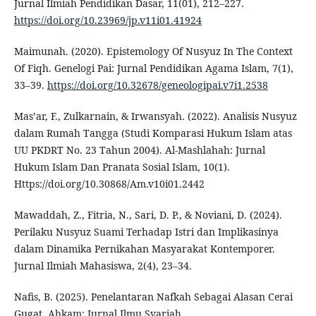
Jurnal Ilmiah Pendidikan Dasar, 11(01), 212–227.
https://doi.org/10.23969/jp.v11i01.41924
Maimunah. (2020). Epistemology Of Nusyuz In The Context
Of Fiqh. Genelogi Pai: Jurnal Pendidikan Agama Islam, 7(1),
33–39.
https://doi.org/10.32678/geneologipai.v7i1.2538
Mas’ar, F., Zulkarnain, & Irwansyah. (2022). Analisis Nusyuz
dalam Rumah Tangga (Studi Komparasi Hukum Islam atas
UU PKDRT No. 23 Tahun 2004). Al-Mashlahah: Jurnal
Hukum Islam Dan Pranata Sosial Islam, 10(1).
Https://doi.org/10.30868/Am.v10i01.2442
Mawaddah, Z., Fitria, N., Sari, D. P., & Noviani, D. (2024).
Perilaku Nusyuz Suami Terhadap Istri dan Implikasinya
dalam Dinamika Pernikahan Masyarakat Kontemporer.
Jurnal Ilmiah Mahasiswa, 2(4), 23–34.
Nafis, B. (2025). Penelantaran Nafkah Sebagai Alasan Cerai
Gugat. Ahkam: Jurnal Ilmu Syariah.