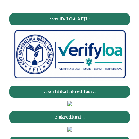
.: verify LOA APJI :.
.: sertifikat akreditasi :.
.: akreditasi :.