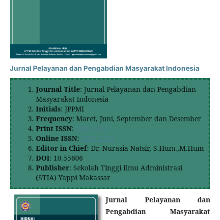
Jurnal Pelayanan dan Pengabdian Masyarakat Indonesia
Journal Title
: Jurnal Pelayanan dan Pengabdian
Masyarakat Indonesia
Initials
: JPPMI
Frequency
: Maret, Juni, September dan Desember
Print ISSN
:
2963-5055
Online ISSN
:
2963-5519
Editor in Chief
: Dr. Nurasia Natsir, S.Hum.,M.Hum
DOI
: 10.55606
Publisher
: Sekolah Tinggi Ilmu Administrasi
(STIA) Yappi Makassar
Jurnal Pelayanan dan
Pengabdian Masyarakat