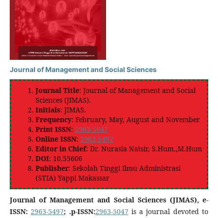
Journal of Management and Social Sciences
Journal Title
: Journal of Management and Social
Sciences (JIMAS).
Initials
: JIMAS.
Frequency
: February, May, August and November
Print ISSN
:
2963-5047
Online ISSN
:
2963-5497
Editor in Chief
: Dr. Nurasia Natsir, S.Hum.,M.Hum
DOI
: 10.55606
Publisher
: Sekolah Tinggi Ilmu Administrasi
(STIA) Yappi Makassar
Journal of Management and Social Sciences (JIMAS),
e-
ISSN:
2963-5497
; .p-ISSN:
2963-5047
is a journal devoted to