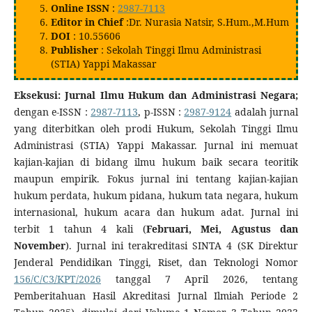
Online ISSN
:
2987-7113
Editor in Chief
:Dr. Nurasia Natsir, S.Hum.,M.Hum
DOI
: 10.55606
Publisher
: Sekolah Tinggi Ilmu Administrasi
(STIA) Yappi Makassar
Eksekusi: Jurnal Ilmu Hukum dan Administrasi Negara;
dengan e-ISSN :
2987-7113
, p-ISSN :
2987-9124
adalah jurnal
yang diterbitkan oleh prodi Hukum, Sekolah Tinggi Ilmu
Administrasi (STIA) Yappi Makassar. Jurnal ini memuat
kajian-kajian di bidang ilmu hukum baik secara teoritik
maupun empirik. Fokus jurnal ini tentang kajian-kajian
hukum perdata, hukum pidana, hukum tata negara, hukum
internasional, hukum acara dan hukum adat. Jurnal ini
terbit 1 tahun 4 kali (
Februari, Mei, Agustus dan
November
). Jurnal ini terakreditasi SINTA 4 (SK Direktur
Jenderal Pendidikan Tinggi, Riset, dan Teknologi Nomor
156/C/C3/KPT/2026
tanggal 7 April 2026, tentang
Pemberitahuan Hasil Akreditasi Jurnal Ilmiah Periode 2