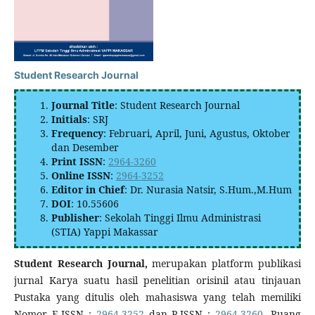
Student Research Journal
Journal Title
: Student Research Journal
Initials
: SRJ
Frequency
: Februari, April, Juni, Agustus, Oktober
dan Desember
Print ISSN
:
2964-3260
Online ISSN
:
2964-3252
Editor in Chief
: Dr. Nurasia Natsir, S.Hum.,M.Hum
DOI
: 10.55606
Publisher
: Sekolah Tinggi Ilmu Administrasi
(STIA) Yappi Makassar
Student Research Journal,
merupakan platform publikasi
jurnal Karya suatu hasil penelitian orisinil atau tinjauan
Pustaka yang ditulis oleh mahasiswa yang telah memiliki
Nomor E-ISSN :
2964-3252
dan P-ISSN :
2964-3260
. Ruang