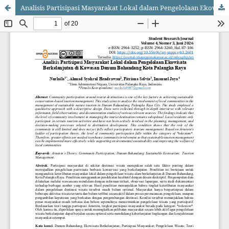
Analisis Partisipasi Masyarakat Lokal dalam Pengelolaan Ekowisata Berkelanjutan di Kawasan Danum Bahandang Kota Palangka Raya