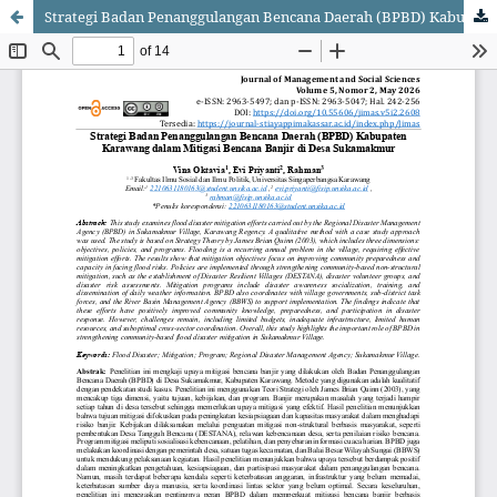
Strategi Badan Penanggulangan Bencana Daerah (BPBD) Kabupaten Karawang Dalam Mitigasi Bencana Banjir di Desa Sukamakmur