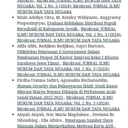
Sidoarjo
,
Birokrasi: JURNAL ILMU HUKUM DAN TATA
NEGARA: Vol. 2 No. 3 (2024): Birokrasi: JURNAL ILMU
HUKUM DAN TATA NEGARA
Ninin Adeliya Citra, M. Kendry Widiyanto, Anggraeny
Puspaningtyas,
Evaluasi Kebijakan Distribusi Pupuk
Bersubsidi di Kabupaten Gresik
,
Birokrasi: JURNAL
ILMU HUKUM DAN TATA NEGARA: Vol. 2 No. 3 (2024):
Birokrasi: JURNAL ILMU HUKUM DAN TATA NEGARA
Afifa Afifa, Radjikan Radjikan, Supri Hartono,
Efektivitas Pelayanan E-Government Dalam
Pembuatan Paspor Di Kantor Imigrasi Kelas I Khusus
Surabaya Jawa Timur
,
Birokrasi: JURNAL ILMU
HUKUM DAN TATA NEGARA: Vol. 2 No. 3 (2024):
Birokrasi: JURNAL ILMU HUKUM DAN TATA NEGARA
Firdha Usmina Safitri, Agussalim Burhanuddin,
Human Security dan Pelanggaran HAM: Studi Kasus
Migrasi Warga Negara Ethiopia di Perbatasan Arab
Saudi-Yaman 2022-2023
,
Birokrasi: JURNAL ILMU
HUKUM DAN TATA NEGARA: Vol. 2 No. 3 (2024):
Birokrasi: JURNAL ILMU HUKUM DAN TATA NEGARA
Aisyah Aisyah, Nur Maria Magdalena , Steviana Br
Sihombing , Ella Afnira ,
Penerapan Sumber Daya
Manusia Dalam Meningkatkan Motivasi Kerja ASN
,