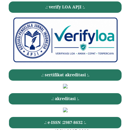
.: verify LOA APJI :.
.: sertifikat akreditasi :.
.: akreditasi :.
.: e-ISSN :2987-8632 :.