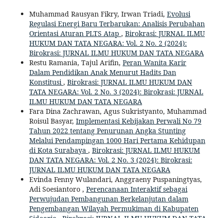
Muhammad Rausyan Fikry, Irwan Triadi,
Evolusi
Regulasi Energi Baru Terbarukan: Analisis Perubahan
Orientasi Aturan PLTS Atap
,
Birokrasi: JURNAL ILMU
HUKUM DAN TATA NEGARA: Vol. 2 No. 2 (2024):
Birokrasi: JURNAL ILMU HUKUM DAN TATA NEGARA
Restu Ramania, Tajul Arifin,
Peran Wanita Karir
Dalam Pendidikan Anak Menurut Hadits Dan
Konstitusi
,
Birokrasi: JURNAL ILMU HUKUM DAN
TATA NEGARA: Vol. 2 No. 3 (2024): Birokrasi: JURNAL
ILMU HUKUM DAN TATA NEGARA
Fara Dina Zachrawan, Agus Sukristyanto, Muhammad
Roisul Basyar,
Implementasi Kebijakan Perwali No 79
Tahun 2022 tentang Penurunan Angka Stunting
Melalui Pendampingan 1000 Hari Pertama Kehidupan
di Kota Surabaya
,
Birokrasi: JURNAL ILMU HUKUM
DAN TATA NEGARA: Vol. 2 No. 3 (2024): Birokrasi:
JURNAL ILMU HUKUM DAN TATA NEGARA
Evinda Fenny Wulandari, Anggraeny Puspaningtyas,
Adi Soesiantoro ,
Perencanaan Interaktif sebagai
Perwujudan Pembangunan Berkelanjutan dalam
Pengembangan Wilayah Permukiman di Kabupaten