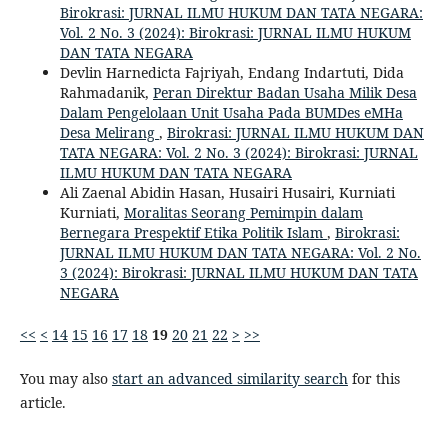
Birokrasi: JURNAL ILMU HUKUM DAN TATA NEGARA:
Vol. 2 No. 3 (2024): Birokrasi: JURNAL ILMU HUKUM
DAN TATA NEGARA
Devlin Harnedicta Fajriyah, Endang Indartuti, Dida
Rahmadanik,
Peran Direktur Badan Usaha Milik Desa
Dalam Pengelolaan Unit Usaha Pada BUMDes eMHa
Desa Melirang
,
Birokrasi: JURNAL ILMU HUKUM DAN
TATA NEGARA: Vol. 2 No. 3 (2024): Birokrasi: JURNAL
ILMU HUKUM DAN TATA NEGARA
Ali Zaenal Abidin Hasan, Husairi Husairi, Kurniati
Kurniati,
Moralitas Seorang Pemimpin dalam
Bernegara Prespektif Etika Politik Islam
,
Birokrasi:
JURNAL ILMU HUKUM DAN TATA NEGARA: Vol. 2 No.
3 (2024): Birokrasi: JURNAL ILMU HUKUM DAN TATA
NEGARA
<<
<
14
15
16
17
18
19
20
21
22
>
>>
You may also
start an advanced similarity search
for this
article.