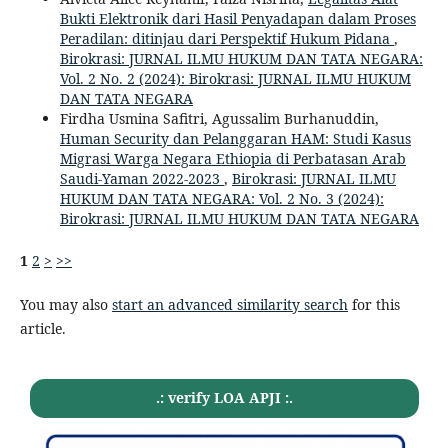
Bukti Elektronik dari Hasil Penyadapan dalam Proses
Peradilan: ditinjau dari Perspektif Hukum Pidana
,
Birokrasi: JURNAL ILMU HUKUM DAN TATA NEGARA:
Vol. 2 No. 2 (2024): Birokrasi: JURNAL ILMU HUKUM
DAN TATA NEGARA
Firdha Usmina Safitri, Agussalim Burhanuddin,
Human Security dan Pelanggaran HAM: Studi Kasus
Migrasi Warga Negara Ethiopia di Perbatasan Arab
Saudi-Yaman 2022-2023
,
Birokrasi: JURNAL ILMU
HUKUM DAN TATA NEGARA: Vol. 2 No. 3 (2024):
Birokrasi: JURNAL ILMU HUKUM DAN TATA NEGARA
1
2
>
>>
You may also
start an advanced similarity search
for this
article.
.: verify LOA APJI :.