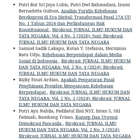
Putri Rut Sri Jaya Lubis, Putri Dwi Rahmadani, Izumi
Bernadetta Gultom,
Analisis Yuridis Kebebasan
Berekspresi di Era Digital: Transformasi Pasal 27A UU
No. 1 Tahun 2024 dan Perlindungan Hak
Konstitusional
,
Birokrasi: JURNAL ILMU HUKUM DAN
TATA NEGARA: Vol. 4 No. 2 (2026): Juni: Birokrasi:
JURNAL ILMU HUKUM DAN TATA NEGARA
Samuel Sadik Lakapu, Kotan Y. Stefanus, Hernimus
Ratu Udju,
Kebebasan Berpendapat dalam Media
Sosial di Indonesia
,
Birokrasi: JURNAL ILMU HUKUM
DAN TATA NEGARA: Vol. 2 No. 4 (2024): Birokrasi:
JURNAL ILMU HUKUM DAN TATA NEGARA
Rizky Fauzi Ardian,
Apakah Pengaturan Pasal
Penghinaan Presiden Mengancam Kebebasan
Berpendapat
,
Birokrasi: JURNAL ILMU HUKUM DAN
TATA NEGARA: Vol. 2 No. 2 (2024): Birokrasi: JURNAL
ILMU HUKUM DAN TATA NEGARA
Putri Ayu Nabila, Padilatul Ilmi NST, Intan S, Siti
Fatimah, Bambang Trisno,
Konsep Dan Urgensi
Demokrasi Pancasila
,
Birokrasi: JURNAL ILMU
HUKUM DAN TATA NEGARA: Vol. 2 No. 3 (2024):
Birokrasi: JURNAL ILMU HUKUM DAN TATA NEGARA