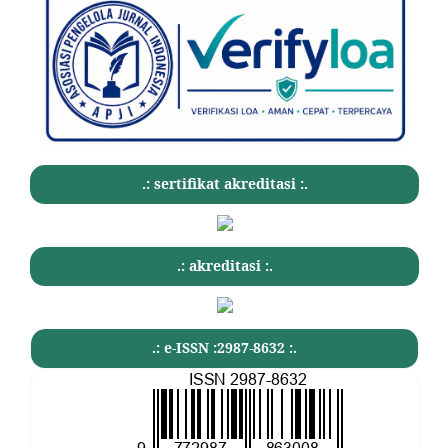
.: sertifikat akreditasi :.
.: akreditasi :.
.: e-ISSN :2987-8632 :.