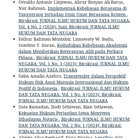
Osvaldo Antonio Linjewas, Abrar Rosyan Ali Barus,
Nur Rahman,
Implementasi Kebebasan Beragama di
Tanggerang terhadap Etnis Umat Beragama Kristen
,
Birokrasi: JURNAL ILMU HUKUM DAN TATA NEGARA:
Vol. 4 No. 2 (2026): Juni: Birokrasi: JURNAL ILMU
HUKUM DAN TATA NEGARA
Fathur Rahman Mustabir, Lisnawaty W. Badu,
Suwitno Y. Imran,
Kedudukan Kebebasan Akademisi
dalam Memberikan Keterangan Ahli pada Perkara
Pidana
,
Birokrasi: JURNAL ILMU HUKUM DAN TATA
NEGARA: Vol. 1 No. 3 (2023): Birokrasi: JURNAL ILMU
HUKUM DAN TATA NEGARA
Salsa Amalia Azahro,
Transgender dalam Perspektif
Hukum Hak Asasi Manusia Internasional dan Hukum
Positif di Indonesia
,
Birokrasi: JURNAL ILMU HUKUM
DAN TATA NEGARA: Vol. 1 No. 4 (2023): Birokrasi:
JURNAL ILMU HUKUM DAN TATA NEGARA
Suta Ramadan, Dodi Setiawan, Rian Setiawan,
Kekuatan Hukum Perjanjian Sewa Menyewa
Dihadapan Notaris
,
Birokrasi: JURNAL ILMU HUKUM
DAN TATA NEGARA: Vol. 2 No. 1 (2024): Birokrasi:
JURNAL ILMU HUKUM DAN TATA NEGARA
Alvieta Alice Reyhanif, Faiza Nisrina,
Legalitas Alat