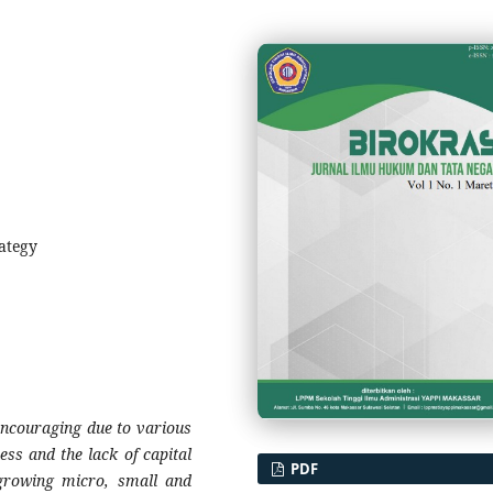
ategy
ncouraging due to various
ss and the lack of capital
PDF
 growing micro, small and