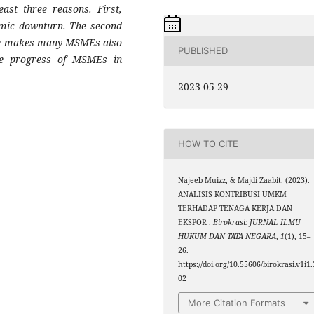
ast three reasons. First,
omic downturn. The second
orce makes many MSMEs also
PUBLISHED
The progress of MSMEs in
2023-05-29
HOW TO CITE
Najeeb Muizz, & Majdi Zaabit. (2023).
ANALISIS KONTRIBUSI UMKM
TERHADAP TENAGA KERJA DAN
EKSPOR .
Birokrasi: JURNAL ILMU
HUKUM DAN TATA NEGARA
,
1
(1), 15–
26.
https://doi.org/10.55606/birokrasi.v1i1.
02
More Citation Formats