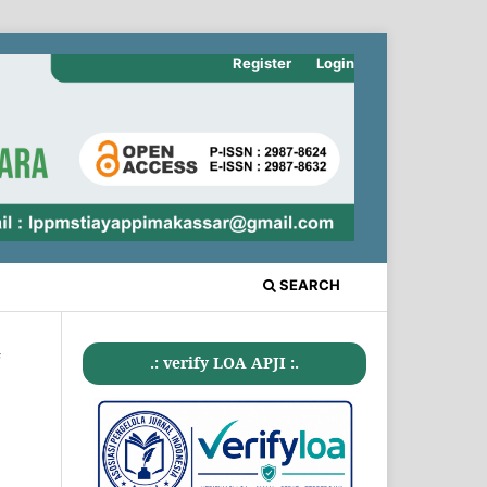
Register
Login
SEARCH
#
.: verify LOA APJI :.