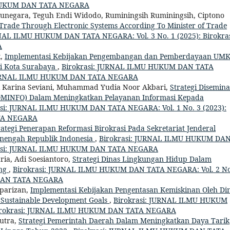
U HUKUM DAN TATA NEGARA
kunegara, Teguh Endi Widodo, Ruminingsih Ruminingsih, Ciptono
n Trade Through Electronic Systems According To Minister of Trade
RNAL ILMU HUKUM DAN TATA NEGARA: Vol. 3 No. 1 (2025): Birokras
A
k,
Implementasi Kebijakan Pengembangan dan Pemberdayaan UM
ri Kota Surabaya
,
Birokrasi: JURNAL ILMU HUKUM DAN TATA
i: JURNAL ILMU HUKUM DAN TATA NEGARA
vi Karina Seviani, Muhammad Yudia Noor Akbari,
Strategi Disemina
OMINFO) Dalam Meningkatkan Pelayanan Informasi Kepada
asi: JURNAL ILMU HUKUM DAN TATA NEGARA: Vol. 1 No. 3 (2023):
TA NEGARA
rategi Penerapan Reformasi Birokrasi Pada Sekretariat Jenderal
enengah Republik Indonesia
,
Birokrasi: JURNAL ILMU HUKUM DA
okrasi: JURNAL ILMU HUKUM DAN TATA NEGARA
ia, Adi Soesiantoro,
Strategi Dinas Lingkungan Hidup Dalam
ang
,
Birokrasi: JURNAL ILMU HUKUM DAN TATA NEGARA: Vol. 2 No
 DAN TATA NEGARA
kparizan,
Implementasi Kebijakan Pengentasan Kemiskinan Oleh Di
 Sustainable Development Goals
,
Birokrasi: JURNAL ILMU HUKUM
 Birokrasi: JURNAL ILMU HUKUM DAN TATA NEGARA
Putra,
Strategi Pemerintah Daerah Dalam Meningkatkan Daya Tarik