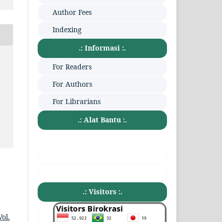
Author Fees
Indexing
.: Informasi :.
:
For Readers
For Authors
For Librarians
.: Alat Bantu :.
.: Visitors :.
ol.