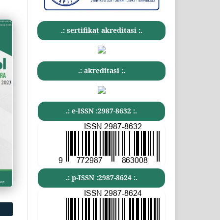
.: sertifikat akreditasi :.
.: akreditasi :.
.: e-ISSN :2987-8632 :.
.: p-ISSN :2987-8624 :.