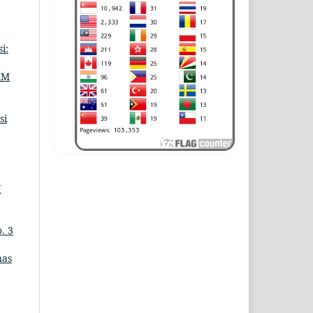
i:
KM
si
N
. 3
nas