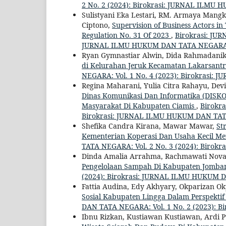
2 No. 2 (2024): Birokrasi: JURNAL ILM
Sulistyani Eka Lestari, RM. Armaya Mang
Ciptono,
Supervision of Business Actors i
Regulation No. 31 Of 2023
,
Birokrasi: JU
JURNAL ILMU HUKUM DAN TATA NEGAR
Ryan Gymnastiar Alwin, Dida Rahmadani
di Kelurahan Jeruk Kecamatan Lakarsant
NEGARA: Vol. 1 No. 4 (2023): Birokras
Regina Maharani, Yulia Citra Rahayu, De
Dinas Komunikasi Dan Informatika (DISK
Masyarakat Di Kabupaten Ciamis
,
Birokr
Birokrasi: JURNAL ILMU HUKUM DAN TA
Shefika Candra Kirana, Mawar Mawar,
St
Kementerian Koperasi Dan Usaha Kecil M
TATA NEGARA: Vol. 2 No. 3 (2024): Bir
Dinda Amalia Arrahma, Rachmawati Novar
Pengelolaan Sampah Di Kabupaten Jomb
(2024): Birokrasi: JURNAL ILMU HUKUM
Fattia Audina, Edy Akhyary, Okparizan O
Sosial Kabupaten Lingga Dalam Perspektif
DAN TATA NEGARA: Vol. 1 No. 2 (2023):
Ibnu Rizkan, Kustiawan Kustiawan, Ardi 