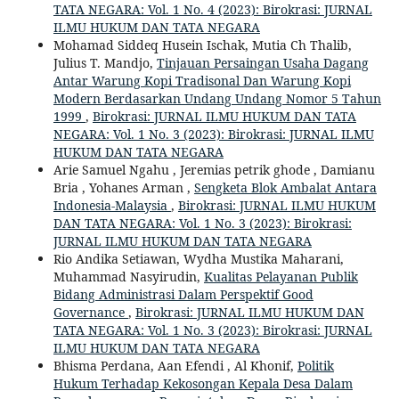
TATA NEGARA: Vol. 1 No. 4 (2023): Birokrasi: JURNAL
ILMU HUKUM DAN TATA NEGARA
Mohamad Siddeq Husein Ischak, Mutia Ch Thalib,
Julius T. Mandjo,
Tinjauan Persaingan Usaha Dagang
Antar Warung Kopi Tradisonal Dan Warung Kopi
Modern Berdasarkan Undang Undang Nomor 5 Tahun
1999
,
Birokrasi: JURNAL ILMU HUKUM DAN TATA
NEGARA: Vol. 1 No. 3 (2023): Birokrasi: JURNAL ILMU
HUKUM DAN TATA NEGARA
Arie Samuel Ngahu , Jeremias petrik ghode , Damianu
Bria , Yohanes Arman ,
Sengketa Blok Ambalat Antara
Indonesia-Malaysia
,
Birokrasi: JURNAL ILMU HUKUM
DAN TATA NEGARA: Vol. 1 No. 3 (2023): Birokrasi:
JURNAL ILMU HUKUM DAN TATA NEGARA
Rio Andika Setiawan, Wydha Mustika Maharani,
Muhammad Nasyirudin,
Kualitas Pelayanan Publik
Bidang Administrasi Dalam Perspektif Good
Governance
,
Birokrasi: JURNAL ILMU HUKUM DAN
TATA NEGARA: Vol. 1 No. 3 (2023): Birokrasi: JURNAL
ILMU HUKUM DAN TATA NEGARA
Bhisma Perdana, Aan Efendi , Al Khonif,
Politik
Hukum Terhadap Kekosongan Kepala Desa Dalam