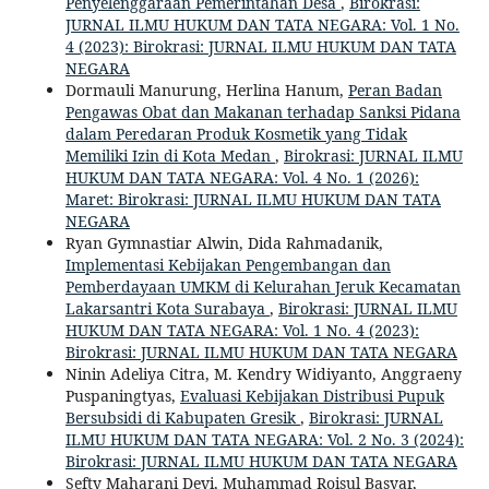
Penyelenggaraan Pemerintahan Desa
,
Birokrasi:
JURNAL ILMU HUKUM DAN TATA NEGARA: Vol. 1 No.
4 (2023): Birokrasi: JURNAL ILMU HUKUM DAN TATA
NEGARA
Dormauli Manurung, Herlina Hanum,
Peran Badan
Pengawas Obat dan Makanan terhadap Sanksi Pidana
dalam Peredaran Produk Kosmetik yang Tidak
Memiliki Izin di Kota Medan
,
Birokrasi: JURNAL ILMU
HUKUM DAN TATA NEGARA: Vol. 4 No. 1 (2026):
Maret: Birokrasi: JURNAL ILMU HUKUM DAN TATA
NEGARA
Ryan Gymnastiar Alwin, Dida Rahmadanik,
Implementasi Kebijakan Pengembangan dan
Pemberdayaan UMKM di Kelurahan Jeruk Kecamatan
Lakarsantri Kota Surabaya
,
Birokrasi: JURNAL ILMU
HUKUM DAN TATA NEGARA: Vol. 1 No. 4 (2023):
Birokrasi: JURNAL ILMU HUKUM DAN TATA NEGARA
Ninin Adeliya Citra, M. Kendry Widiyanto, Anggraeny
Puspaningtyas,
Evaluasi Kebijakan Distribusi Pupuk
Bersubsidi di Kabupaten Gresik
,
Birokrasi: JURNAL
ILMU HUKUM DAN TATA NEGARA: Vol. 2 No. 3 (2024):
Birokrasi: JURNAL ILMU HUKUM DAN TATA NEGARA
Sefty Maharani Devi, Muhammad Roisul Basyar,