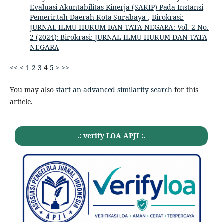
Evaluasi Akuntabilitas Kinerja (SAKIP) Pada Instansi
Pemerintah Daerah Kota Surabaya
,
Birokrasi:
JURNAL ILMU HUKUM DAN TATA NEGARA: Vol. 2 No.
2 (2024): Birokrasi: JURNAL ILMU HUKUM DAN TATA
NEGARA
<<
<
1
2
3
4
5
>
>>
You may also
start an advanced similarity search
for this
article.
.: verify LOA APJI :.