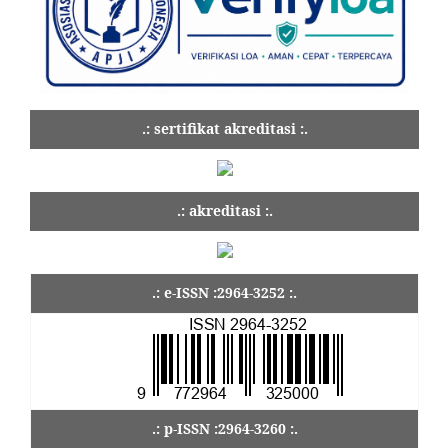
.: sertifikat akreditasi :.
.: akreditasi :.
.: e-ISSN :2964-3252 :.
.: p-ISSN :2964-3260 :.