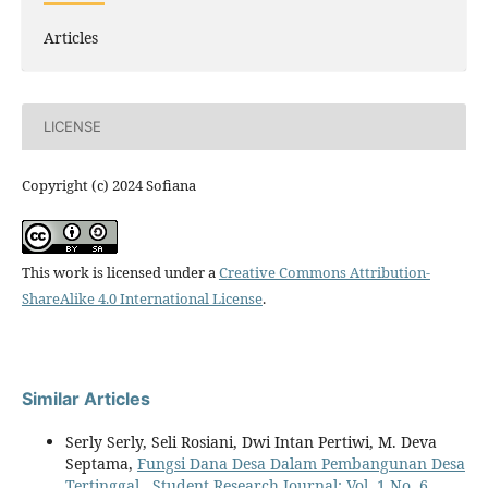
Articles
LICENSE
Copyright (c) 2024 Sofiana
This work is licensed under a
Creative Commons Attribution-
ShareAlike 4.0 International License
.
Similar Articles
Serly Serly, Seli Rosiani, Dwi Intan Pertiwi, M. Deva
Septama,
Fungsi Dana Desa Dalam Pembangunan Desa
Tertinggal
,
Student Research Journal: Vol. 1 No. 6