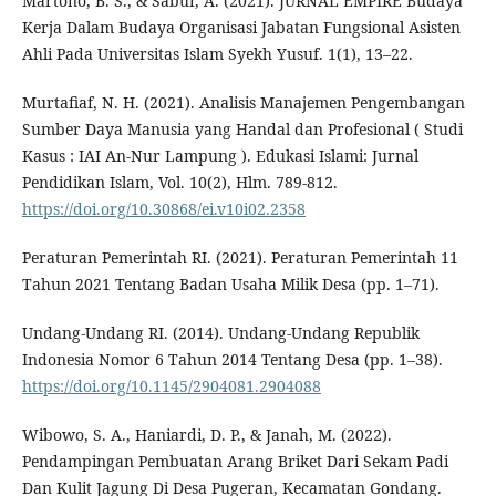
Martono, B. S., & Sabur, A. (2021). JURNAL EMPIRE Budaya
Kerja Dalam Budaya Organisasi Jabatan Fungsional Asisten
Ahli Pada Universitas Islam Syekh Yusuf. 1(1), 13–22.
Murtafiaf, N. H. (2021). Analisis Manajemen Pengembangan
Sumber Daya Manusia yang Handal dan Profesional ( Studi
Kasus : IAI An-Nur Lampung ). Edukasi Islami: Jurnal
Pendidikan Islam, Vol. 10(2), Hlm. 789-812.
https://doi.org/10.30868/ei.v10i02.2358
Peraturan Pemerintah RI. (2021). Peraturan Pemerintah 11
Tahun 2021 Tentang Badan Usaha Milik Desa (pp. 1–71).
Undang-Undang RI. (2014). Undang-Undang Republik
Indonesia Nomor 6 Tahun 2014 Tentang Desa (pp. 1–38).
https://doi.org/10.1145/2904081.2904088
Wibowo, S. A., Haniardi, D. P., & Janah, M. (2022).
Pendampingan Pembuatan Arang Briket Dari Sekam Padi
Dan Kulit Jagung Di Desa Pugeran, Kecamatan Gondang.