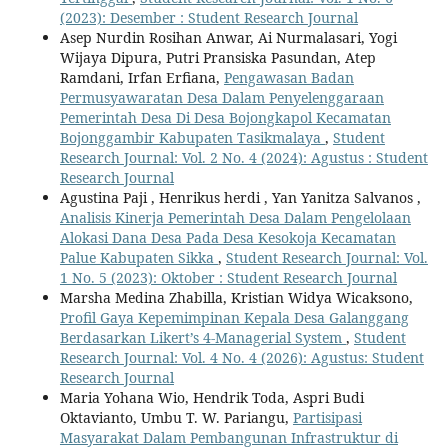
(2023): Desember : Student Research Journal
Asep Nurdin Rosihan Anwar, Ai Nurmalasari, Yogi
Wijaya Dipura, Putri Pransiska Pasundan, Atep
Ramdani, Irfan Erfiana,
Pengawasan Badan
Permusyawaratan Desa Dalam Penyelenggaraan
Pemerintah Desa Di Desa Bojongkapol Kecamatan
Bojonggambir Kabupaten Tasikmalaya
,
Student
Research Journal: Vol. 2 No. 4 (2024): Agustus : Student
Research Journal
Agustina Paji , Henrikus herdi , Yan Yanitza Salvanos ,
Analisis Kinerja Pemerintah Desa Dalam Pengelolaan
Alokasi Dana Desa Pada Desa Kesokoja Kecamatan
Palue Kabupaten Sikka
,
Student Research Journal: Vol.
1 No. 5 (2023): Oktober : Student Research Journal
Marsha Medina Zhabilla, Kristian Widya Wicaksono,
Profil Gaya Kepemimpinan Kepala Desa Galanggang
Berdasarkan Likert’s 4-Managerial System
,
Student
Research Journal: Vol. 4 No. 4 (2026): Agustus: Student
Research Journal
Maria Yohana Wio, Hendrik Toda, Aspri Budi
Oktavianto, Umbu T. W. Pariangu,
Partisipasi
Masyarakat Dalam Pembangunan Infrastruktur di