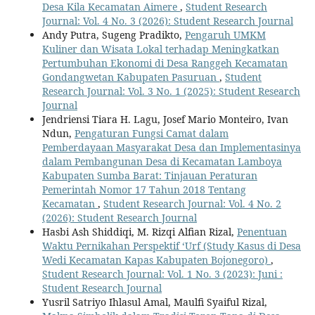
Desa Kila Kecamatan Aimere
,
Student Research
Journal: Vol. 4 No. 3 (2026): Student Research Journal
Andy Putra, Sugeng Pradikto,
Pengaruh UMKM
Kuliner dan Wisata Lokal terhadap Meningkatkan
Pertumbuhan Ekonomi di Desa Ranggeh Kecamatan
Gondangwetan Kabupaten Pasuruan
,
Student
Research Journal: Vol. 3 No. 1 (2025): Student Research
Journal
Jendriensi Tiara H. Lagu, Josef Mario Monteiro, Ivan
Ndun,
Pengaturan Fungsi Camat dalam
Pemberdayaan Masyarakat Desa dan Implementasinya
dalam Pembangunan Desa di Kecamatan Lamboya
Kabupaten Sumba Barat: Tinjauan Peraturan
Pemerintah Nomor 17 Tahun 2018 Tentang
Kecamatan
,
Student Research Journal: Vol. 4 No. 2
(2026): Student Research Journal
Hasbi Ash Shiddiqi, M. Rizqi Alfian Rizal,
Penentuan
Waktu Pernikahan Perspektif ‘Urf (Study Kasus di Desa
Wedi Kecamatan Kapas Kabupaten Bojonegoro)
,
Student Research Journal: Vol. 1 No. 3 (2023): Juni :
Student Research Journal
Yusril Satriyo Ihlasul Amal, Maulfi Syaiful Rizal,