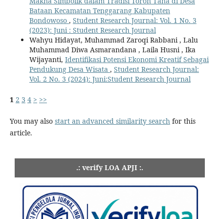
Makna Simbolik dalam Tradisi Toron Tana di Desa
Bataan Kecamatan Tenggarang Kabupaten
Bondowoso
,
Student Research Journal: Vol. 1 No. 3
(2023): Juni : Student Research Journal
Wahyu Hidayat, Muhammad Zaroqi Rabbani , Lalu
Muhammad Diwa Asmarandana , Laila Husni , Ika
Wijayanti,
Identifikasi Potensi Ekonomi Kreatif Sebagai
Pendukung Desa Wisata
,
Student Research Journal:
Vol. 2 No. 3 (2024): Juni:Student Research Journal
1
2
3
4
>
>>
You may also
start an advanced similarity search
for this
article.
.: verify LOA APJI :.