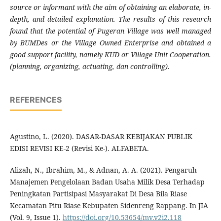
source or informant with the aim of obtaining an elaborate, in-
depth, and detailed explanation. The results of this research
found that the potential of Pugeran Village was well managed
by BUMDes or the Village Owned Enterprise and obtained a
good support facility, namely KUD or Village Unit Cooperation.
(planning, organizing, actuating, dan controlling).
REFERENCES
Agustino, L. (2020). DASAR-DASAR KEBIJAKAN PUBLIK
EDISI REVISI KE-2 (Revisi Ke-). ALFABETA.
Alizah, N., Ibrahim, M., & Adnan, A. A. (2021). Pengaruh
Manajemen Pengelolaan Badan Usaha Milik Desa Terhadap
Peningkatan Partisipasi Masyarakat Di Desa Bila Riase
Kecamatan Pitu Riase Kebupaten Sidenreng Rappang. In JIA
(Vol. 9, Issue 1).
https://doi.org/10.53654/mv.v2i2.118