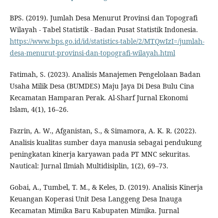
BPS. (2019). Jumlah Desa Menurut Provinsi dan Topografi
Wilayah - Tabel Statistik - Badan Pusat Statistik Indonesia.
https://www.bps.go.id/id/statistics-table/2/MTQwIzI=/jumlah-
desa-menurut-provinsi-dan-topografi-wilayah.html
Fatimah, S. (2023). Analisis Manajemen Pengelolaan Badan
Usaha Milik Desa (BUMDES) Maju Jaya Di Desa Bulu Cina
Kecamatan Hamparan Perak. Al-Sharf Jurnal Ekonomi
Islam, 4(1), 16–26.
Fazrin, A. W., Afganistan, S., & Simamora, A. K. R. (2022).
Analisis kualitas sumber daya manusia sebagai pendukung
peningkatan kinerja karyawan pada PT MNC sekuritas.
Nautical: Jurnal Ilmiah Multidisiplin, 1(2), 69–73.
Gobai, A., Tumbel, T. M., & Keles, D. (2019). Analisis Kinerja
Keuangan Koperasi Unit Desa Langgeng Desa Inauga
Kecamatan Mimika Baru Kabupaten Mimika. Jurnal