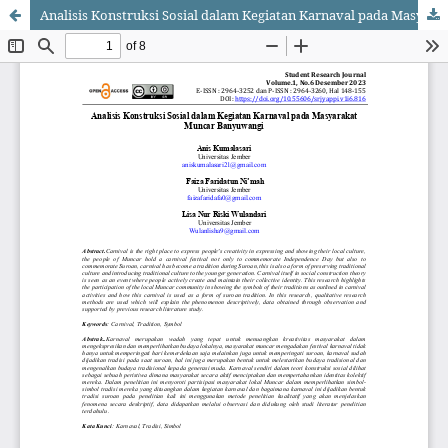
Analisis Konstruksi Sosial dalam Kegiatan Karnaval pada Masyarakat Muncar Banyuwangi