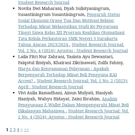
Student Research Journal
Novita Dwi Maharani, Dyah Sulistyaningrum,
Susantiningrum Susantiningrum,
Pengaruh Status
Sosial Ekonomi Orang Tua Dan Motivasi Belajar
Terhadap Minat Melanjutkan Studi Ke Perguruan
Tinggi Siswa Kelas XII Program Keahlian Otomatisasi
Tata Kelola Perkantoran SMK Negeri 3 Surakarta
Tahun Ajaran 2023/2024
,
Student Research Journal:
Vol. 2 No. 4 (2024): Agustus : Student Research Journal
Laila Fitri Nur Zahrani, Yasinta Ayu Dewantari,
Faiqotul Ilmiyah, Khairani Zikrinawati, Zulfa Fahmy,
Harga dan Kenyamanan Pelayanan : Apakah
Berpengaruh Terhadap Minat Beli Pengguna KAI
Access?
,
Student Research Journal: Vol. 1 No. 2 (2023):
April : Student Research Journal
Vivi Aulia Ramadhani, Ainun Mulyati, Haniyah
Haniyah, Wahyu Hidayat, Zaini Ibrahim,
Analisis
Penggunaan E-Wallet Dalam Mempengaruhi Minat Beli
Dikalangan Mahasiswa
,
Student Research Journal: Vol.
2 No. 4 (2024): Agustus : Student Research Journal
1
2
3
4
>
>>