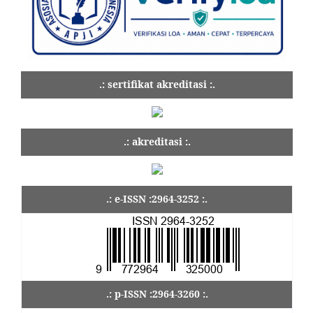
.: sertifikat akreditasi :.
.: akreditasi :.
.: e-ISSN :2964-3252 :.
.: p-ISSN :2964-3260 :.