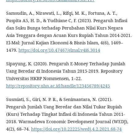
Samsudin, A., Nirawati, L., Rifqi, M. K., Fortuna, A. T.,
Puspita A5, H. D., & Yudhiane C, F. (2023). Pengaruh Inflasi
dan Suku Bunga terhadap Perubahan Nilai Kurs Negara
Asia Tenggara dengan Acuan Kurs Rupiah Tahun 2014-2021.
El-Mal: Jurnal Kajian Ekonomi & Bisnis Islam, 4(6), 1469–
1479.
https://doi.org/10.47467/elmal.v4i6.3014
Sipayung, K. (2020). Pengaruh E-Money Terhadap Jumlah
Uang Beredar di Indonesia Tahun 2015-2019. Repository
Universitas HKBP Nommensen, 1–22.
http://repository.uhn.ac.id/handle/123456789/4245
Susmiati, S., Giri, N. P. R., & Senimantara, N. (2021).
Pengaruh Jumlah Uang Beredar dan Nilai Tukar Rupiah
(Kurs) Terhadap Tingkat Inflasi di Indonesia Tahun 2011-
2018. Warmadewa Economic Development Journal (WEDJ),
4(2), 68–74.
https://doi.org/10.22225/wedj.4.2.2021.68-74