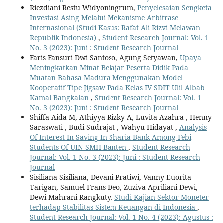
Riezdiani Restu Widyoningrum,
Penyelesaian Sengketa
Investasi Asing Melalui Mekanisme Arbitrase
Internasional (Studi Kasus: Rafat Ali Rizvi Melawan
Republik Indonesia)
,
Student Research Journal: Vol. 1
No. 3 (2023): Juni : Student Research Journal
Faris Fansuri Dwi Santoso, Agung Setyawan,
Upaya
Meningkatkan Minat Belajar Peserta Didik Pada
Muatan Bahasa Madura Menggunakan Model
Kooperatif Tipe Jigsaw Pada Kelas IV SDIT Ulil Albab
Kamal Bangkalan
,
Student Research Journal: Vol. 1
No. 3 (2023): Juni : Student Research Journal
Shiffa Aida M, Athiyya Rizky A, Luvita Azahra , Henny
Saraswati , Budi Sudrajat , Wahyu Hidayat ,
Analysis
Of Interest In Saving In Sharia Bank Among Febi
Students Of UIN SMH Banten
,
Student Research
Journal: Vol. 1 No. 3 (2023): Juni : Student Research
Journal
Sisiliana Sisiliana, Devani Pratiwi, Vanny Euorita
Tarigan, Samuel Frans Deo, Zuziva Apriliani Dewi,
Dewi Mahrani Rangkuty,
Studi Kajian Sektor Moneter
terhadap Stabilitas Sistem Keuangan di Indonesia
,
Student Research Journal: Vol. 1 No. 4 (2023): Agustus :