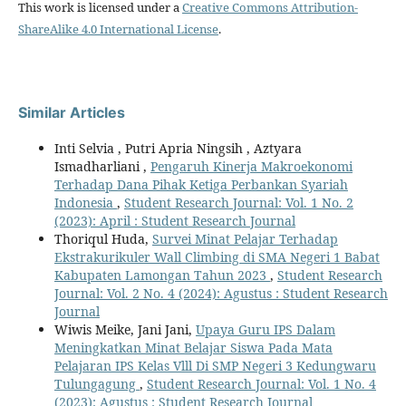
This work is licensed under a
Creative Commons Attribution-
ShareAlike 4.0 International License
.
Similar Articles
Inti Selvia , Putri Apria Ningsih , Aztyara
Ismadharliani ,
Pengaruh Kinerja Makroekonomi
Terhadap Dana Pihak Ketiga Perbankan Syariah
Indonesia
,
Student Research Journal: Vol. 1 No. 2
(2023): April : Student Research Journal
Thoriqul Huda,
Survei Minat Pelajar Terhadap
Ekstrakurikuler Wall Climbing di SMA Negeri 1 Babat
Kabupaten Lamongan Tahun 2023
,
Student Research
Journal: Vol. 2 No. 4 (2024): Agustus : Student Research
Journal
Wiwis Meike, Jani Jani,
Upaya Guru IPS Dalam
Meningkatkan Minat Belajar Siswa Pada Mata
Pelajaran IPS Kelas Vlll Di SMP Negeri 3 Kedungwaru
Tulungagung
,
Student Research Journal: Vol. 1 No. 4
(2023): Agustus : Student Research Journal