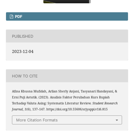
PDF
PUBLISHED
2023-12-04
HOW TO CITE
Afina Khusna Mufidah, Arlian Sherly Anjani, Tasyanari Handayani, &
Erni Puji Astutik. (2023). Analisis Faktor Perubahan Kurs Rupiah
Terhadap Valuta Asing: Systematis Literatur Review.
Student Research
Journal
,
1
(6), 137–147. https://doi.org/10.55606/srjyappi.v1i6.815
More Citation Formats