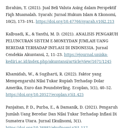
Ibrahim, Y. (2021). Jual Beli Valuta Asing dalam Perspektif
Fiqh Muamalah. Syarah: Jurnal Hukum Islam & Ekonomi,
10(2), 173–191.
https://doi.org/10.47766/syarah.v10i2.213
Kalbuadi, K., & Yanthi, M. D. (2021). ANALISIS PENGARUH
PELUNCURAN SISTEM E-MONEYDAN JUMLAH UANG
BEREDAR TERHADAP INFLASI DI INDONESIA. Jurnal
Cendekia Akuntansi, 2, 11–23.
https://ejournal.uniska-
kediri.ac.id/index.php/akuntansi/article/view/1671/1245
Khamidah, W., & Sugiharti, R. (2022). Faktor yang
Mempengaruhi Nilai Tukar Rupiah Terhadap Dolar
Amerika, Euro dan Poundsterling. Ecoplan, 5(1), 40–52.
https://doi.org/10.20527/ecoplan.v5i1.425
Panjaitan, P. D., Purba, E., & Damanik, D. (2021). Pengaruh
Jumlah Uang Beredar Dan Nilai Tukar Terhadap Inflasi Di
Sumatera Utara. Jurnal Ekuilnomi, 3(1).
https://doi.org/10.36985/ekuilnomi.v3i1.117