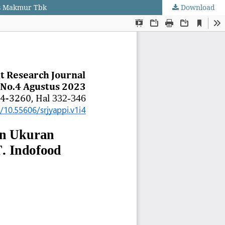
es Makmur Tbk
Download