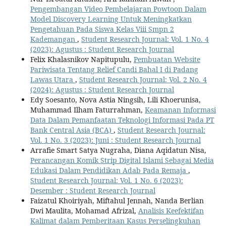
Pengembangan Video Pembelajaran Powtoon Dalam
Model Discovery Learning Untuk Meningkatkan
Pengetahuan Pada Siswa Kelas Viii Smpn 2
Kademangan
,
Student Research Journal: Vol. 1 No. 4
(2023): Agustus : Student Research Journal
Felix Khalasnikov Napitupulu,
Pembuatan Website
Pariwisata Tentang Relief Candi Bahal I di Padang
Lawas Utara
,
Student Research Journal: Vol. 2 No. 4
(2024): Agustus : Student Research Journal
Edy Soesanto, Nova Astia Ningsih, Lili Khoerunisa,
Muhammad Ilham Faturrahman,
Keamanan Informasi
Data Dalam Pemanfaatan Teknologi Informasi Pada PT
Bank Central Asia (BCA)
,
Student Research Journal:
Vol. 1 No. 3 (2023): Juni : Student Research Journal
Arrafie Smart Satya Nugraha, Diana Aqidatun Nisa,
Perancangan Komik Strip Digital Islami Sebagai Media
Edukasi Dalam Pendidikan Adab Pada Remaja
,
Student Research Journal: Vol. 1 No. 6 (2023):
Desember : Student Research Journal
Faizatul Khoiriyah, Miftahul Jennah, Nanda Berlian
Dwi Maulita, Mohamad Afrizal,
Analisis Keefektifan
Kalimat dalam Pemberitaan Kasus Perselingkuhan