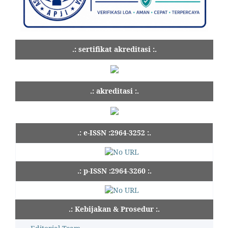
.: sertifikat akreditasi :.
.: akreditasi :.
.: e-ISSN :2964-3252 :.
.: p-ISSN :2964-3260 :.
.: Kebijakan & Prosedur :.