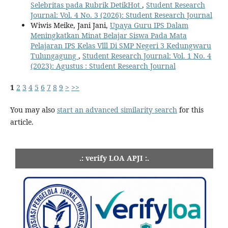
Selebritas pada Rubrik DetikHot
,
Student Research
Journal: Vol. 4 No. 3 (2026): Student Research Journal
Wiwis Meike, Jani Jani,
Upaya Guru IPS Dalam
Meningkatkan Minat Belajar Siswa Pada Mata
Pelajaran IPS Kelas Vlll Di SMP Negeri 3 Kedungwaru
Tulungagung
,
Student Research Journal: Vol. 1 No. 4
(2023): Agustus : Student Research Journal
1
2
3
4
5
6
7
8
9
>
>>
You may also
start an advanced similarity search
for this
article.
.: verify LOA APJI :.