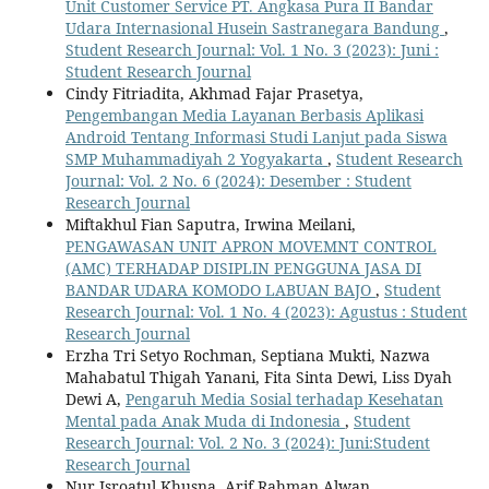
Unit Customer Service PT. Angkasa Pura II Bandar
Udara Internasional Husein Sastranegara Bandung
,
Student Research Journal: Vol. 1 No. 3 (2023): Juni :
Student Research Journal
Cindy Fitriadita, Akhmad Fajar Prasetya,
Pengembangan Media Layanan Berbasis Aplikasi
Android Tentang Informasi Studi Lanjut pada Siswa
SMP Muhammadiyah 2 Yogyakarta
,
Student Research
Journal: Vol. 2 No. 6 (2024): Desember : Student
Research Journal
Miftakhul Fian Saputra, Irwina Meilani,
PENGAWASAN UNIT APRON MOVEMNT CONTROL
(AMC) TERHADAP DISIPLIN PENGGUNA JASA DI
BANDAR UDARA KOMODO LABUAN BAJO
,
Student
Research Journal: Vol. 1 No. 4 (2023): Agustus : Student
Research Journal
Erzha Tri Setyo Rochman, Septiana Mukti, Nazwa
Mahabatul Thigah Yanani, Fita Sinta Dewi, Liss Dyah
Dewi A,
Pengaruh Media Sosial terhadap Kesehatan
Mental pada Anak Muda di Indonesia
,
Student
Research Journal: Vol. 2 No. 3 (2024): Juni:Student
Research Journal
Nur Isroatul Khusna, Arif Rahman Alwan ,