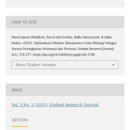
HOW TO CITE
Nurul Ainun Hafidhoh, Nurul Aini Fariha, Ridho Ikwansyah, & Adita
Nafisa. (2025). Optimalisasi Website Manajemen Unira Malang Sebagai
Sarana Peningkatan Informasi dan Promosi.
Student Research Journal
,
3
(1), 270–277. https://doi.org/10.55606/srj-yappi.v3i1.1760
More Citation Formats
ISSUE
Vol. 3 No. 1 (2025): Student Research Journal
SECTION