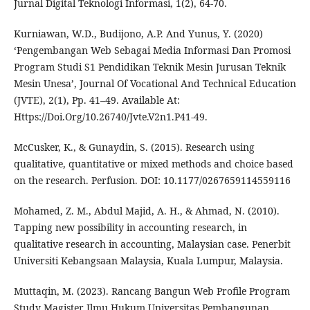
Jurnal Digital Teknologi Informasi, 1(2), 64-70.
Kurniawan, W.D., Budijono, A.P. And Yunus, Y. (2020)
‘Pengembangan Web Sebagai Media Informasi Dan Promosi
Program Studi S1 Pendidikan Teknik Mesin Jurusan Teknik
Mesin Unesa’, Journal Of Vocational And Technical Education
(JVTE), 2(1), Pp. 41–49. Available At:
Https://Doi.Org/10.26740/Jvte.V2n1.P41-49.
McCusker, K., & Gunaydin, S. (2015). Research using
qualitative, quantitative or mixed methods and choice based
on the research. Perfusion. DOI: 10.1177/0267659114559116
Mohamed, Z. M., Abdul Majid, A. H., & Ahmad, N. (2010).
Tapping new possibility in accounting research, in
qualitative research in accounting, Malaysian case. Penerbit
Universiti Kebangsaan Malaysia, Kuala Lumpur, Malaysia.
Muttaqin, M. (2023). Rancang Bangun Web Profile Program
Study Magister Ilmu Hukum Universitas Pembangunan