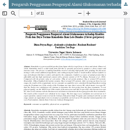
Pengaruh Penggunaan Pengenyal Alami Glukomanan terhadap Kualitas Fisik dan Daya Terima Kamaboko Ikan Lele Dumbo (Clarias garipenus)