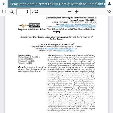
Penguatan Administrasi Faktur Obat di Rumah Sakit melalui Keterlibatan Mahasiswa Magang