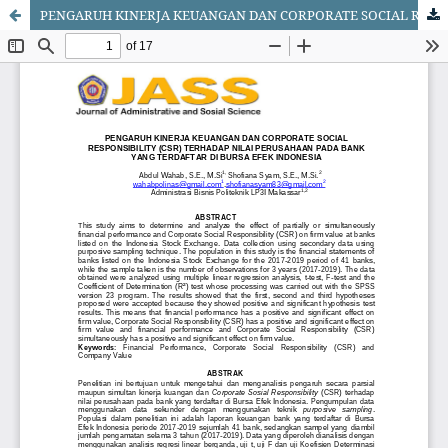
PENGARUH KINERJA KEUANGAN DAN CORPORATE SOCIAL RESPONSIBILITY (CSR) TERHADAP NILAI PERUSAHAAN PADA BANK YANG TERDAFTAR DI BURSA EFEK INDONESIA