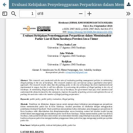
Evaluasi Kebijakan Penyelenggaraan Perparkiran dalam Meminimalisir Parkir Liar di Kota Surabaya Provinsi Jawa Timur